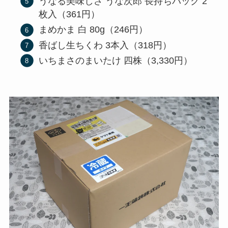
うなる美味しさ うな次郎 長持ちパック 2
枚入（361円）
まめかま 白 80g（246円）
香ばし生ちくわ 3本入（318円）
いちまさのまいたけ 四株（3,330円）