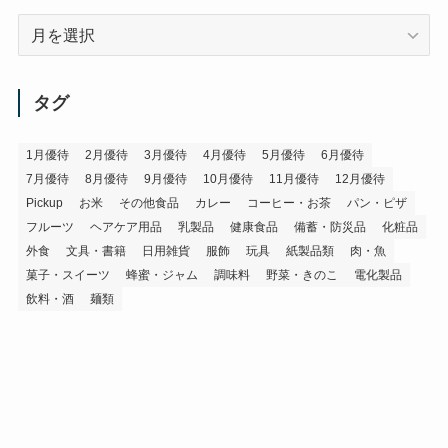
ア
ー
カ
イ
タグ
ブ
1月優待
2月優待
3月優待
4月優待
5月優待
6月優待
7月優待
8月優待
9月優待
10月優待
11月優待
12月優待
Pickup
お米
その他食品
カレー
コーヒー・お茶
パン・ピザ
フルーツ
ヘアケア用品
乳製品
健康食品
備蓄・防災品
化粧品
外食
文具・書籍
日用雑貨
服飾
玩具
紙製品類
肉・魚
菓子・スイーツ
蜂蜜・ジャム
調味料
野菜・きのこ
電化製品
飲料・酒
麺類