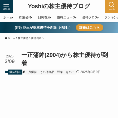
Yoshiの株主優待ブログ
MENU
serch
ホーム
株主優待
日興在庫
優待ニュース
優待クロス
ランキン
(8/6) 花王が株主優待を新設（他6社）
詳細はこちら
ホーム
株主優待
優待到着
一正蒲鉾(2904)から株主優待が到
2025
3/09
着
2025年3月9日
優待到着
6月優待
その他食品
野菜・きのこ