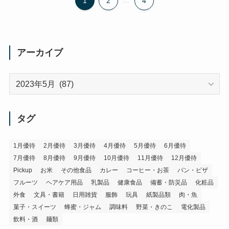
1
2
...
4
アーカイブ
ア
ー
カ
イ
タグ
ブ
1月優待
2月優待
3月優待
4月優待
5月優待
6月優待
7月優待
8月優待
9月優待
10月優待
11月優待
12月優待
Pickup
お米
その他食品
カレー
コーヒー・お茶
パン・ピザ
フルーツ
ヘアケア用品
乳製品
健康食品
備蓄・防災品
化粧品
外食
文具・書籍
日用雑貨
服飾
玩具
紙製品類
肉・魚
菓子・スイーツ
蜂蜜・ジャム
調味料
野菜・きのこ
電化製品
飲料・酒
麺類