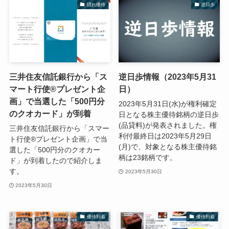
隠れ優待
逆日歩
三井住友信託銀行から「ス
逆日歩情報（2023年5月31
マート行使®プレゼント企
日）
画」で当選した「500円分
2023年5月31日(水)が権利確定
のクオカード」が到着
日となる株主優待銘柄の逆日歩
(品貸料)が発表されました。権
三井住友信託銀行から「スマー
利付最終日は2023年5月29日
ト行使®プレゼント企画」で当
(月)で、対象となる株主優待銘
選した「500円分のクオカー
柄は23銘柄です。
ド」が到着したので紹介しま
す。
2023年5月30日
2023年5月30日
優待到着
優待到着