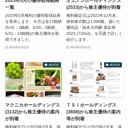
2023年5月の優待取得銘柄
オエノンホールディングス
一覧
(2533)から株主優待が到着
2023年5月権利の優待取得結果
権利確定日は2022年12月末。
を発表します。今月は全17銘柄
保有株式数は1,000株。届いた
(5/15：2銘柄、5/20：2銘柄、
優待品「純米大吟醸 酒女神
5/31：13銘柄)の株主優待を取
2023 (720ml)」を写真で詳しく
得できました。
紹介します。
2023年5月31日
2023年5月31日
優待到着
優待到着
マクニカホールディングス
ＴＳＩホールディングス
(3132)から株主優待の案内
(3608)から株主優待の案内
が到着
等が到着
権利確定日は2023年3月末。保
権利確定日は2023年2月末。保