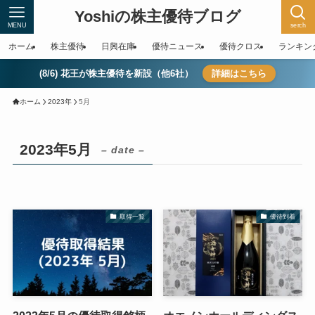
Yoshiの株主優待ブログ
MENU
serch
ホーム
株主優待
日興在庫
優待ニュース
優待クロス
ランキン
(8/6) 花王が株主優待を新設（他6社）
詳細はこちら
ホーム
2023年
5月
2023年5月
– date –
取得一覧
優待到着