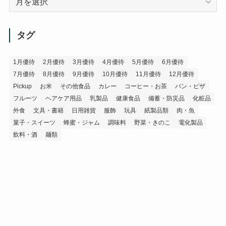
ー
カ
イ
タグ
ブ
1月優待
2月優待
3月優待
4月優待
5月優待
6月優待
7月優待
8月優待
9月優待
10月優待
11月優待
12月優待
Pickup
お米
その他食品
カレー
コーヒー・お茶
パン・ピザ
フルーツ
ヘアケア用品
乳製品
健康食品
備蓄・防災品
化粧品
外食
文具・書籍
日用雑貨
服飾
玩具
紙製品類
肉・魚
菓子・スイーツ
蜂蜜・ジャム
調味料
野菜・きのこ
電化製品
飲料・酒
麺類