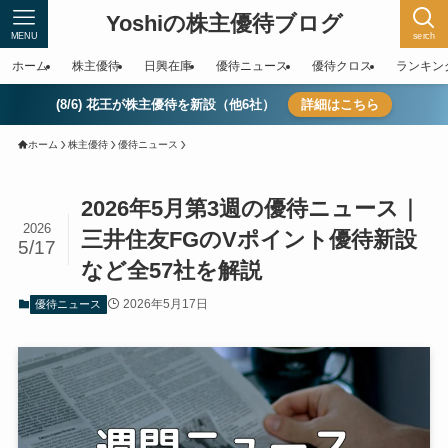
Yoshiの株主優待ブログ
MENU
serch
ホーム
株主優待
日興在庫
優待ニュース
優待クロス
ランキン
(8/6) 花王が株主優待を新設（他6社）
詳細はこちら
ホーム
株主優待
優待ニュース
2026年5月第3週の優待ニュース｜
2026
三井住友FGのVポイント優待新設
5/17
など全57社を解説
2026年5月17日
優待ニュース