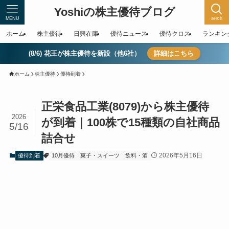
Yoshiの株主優待ブログ
MENU
serch
ホーム
株主優待
日興在庫
優待ニュース
優待クロス
ランキン
(8/6) 花王が株主優待を新設（他6社）
詳細はこちら
ホーム
株主優待
優待到着
正栄食品工業(8079)から株主優待
2026
が到着｜100株で15種類の自社商品
5/16
詰合せ
2026年5月16日
優待到着
10月優待
菓子・スイーツ
飲料・酒