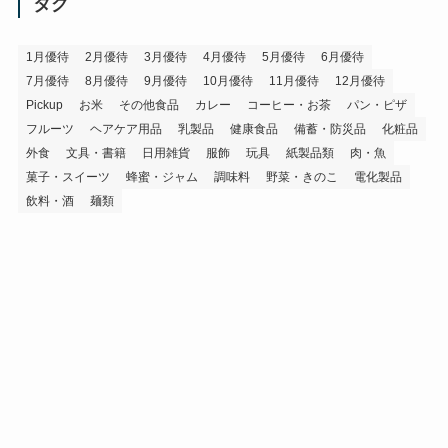
イ
タグ
ブ
1月優待
2月優待
3月優待
4月優待
5月優待
6月優待
7月優待
8月優待
9月優待
10月優待
11月優待
12月優待
Pickup
お米
その他食品
カレー
コーヒー・お茶
パン・ピザ
フルーツ
ヘアケア用品
乳製品
健康食品
備蓄・防災品
化粧品
外食
文具・書籍
日用雑貨
服飾
玩具
紙製品類
肉・魚
菓子・スイーツ
蜂蜜・ジャム
調味料
野菜・きのこ
電化製品
飲料・酒
麺類