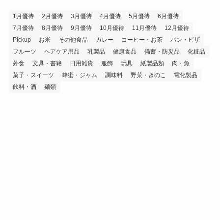
ブ
1月優待
2月優待
3月優待
4月優待
5月優待
6月優待
7月優待
8月優待
9月優待
10月優待
11月優待
12月優待
Pickup
お米
その他食品
カレー
コーヒー・お茶
パン・ピザ
フルーツ
ヘアケア用品
乳製品
健康食品
備蓄・防災品
化粧品
外食
文具・書籍
日用雑貨
服飾
玩具
紙製品類
肉・魚
菓子・スイーツ
蜂蜜・ジャム
調味料
野菜・きのこ
電化製品
飲料・酒
麺類