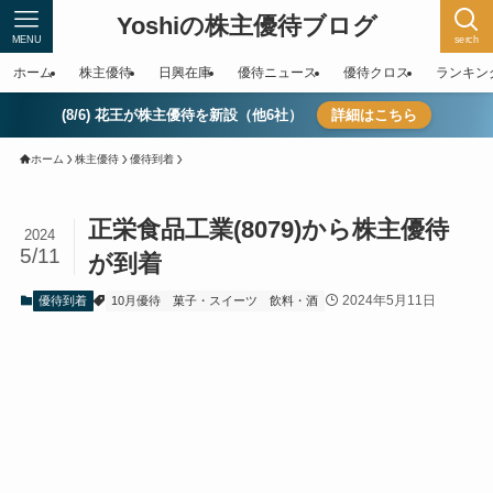
Yoshiの株主優待ブログ
MENU
serch
ホーム
株主優待
日興在庫
優待ニュース
優待クロス
ランキン
(8/6) 花王が株主優待を新設（他6社）
詳細はこちら
ホーム
株主優待
優待到着
正栄食品工業(8079)から株主優待
2024
5/11
が到着
2024年5月11日
優待到着
10月優待
菓子・スイーツ
飲料・酒