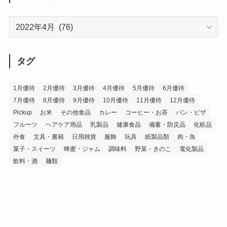
ア
ー
カ
イ
タグ
ブ
1月優待
2月優待
3月優待
4月優待
5月優待
6月優待
7月優待
8月優待
9月優待
10月優待
11月優待
12月優待
Pickup
お米
その他食品
カレー
コーヒー・お茶
パン・ピザ
フルーツ
ヘアケア用品
乳製品
健康食品
備蓄・防災品
化粧品
外食
文具・書籍
日用雑貨
服飾
玩具
紙製品類
肉・魚
菓子・スイーツ
蜂蜜・ジャム
調味料
野菜・きのこ
電化製品
飲料・酒
麺類