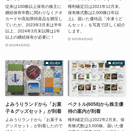
従来は100株以上保有の株主に
権利確定日は2021年12月末。
継続保有年数に関わりなくクオ
保有株式数は2,000株(1年以
カードや高知県特産品を贈呈し
上)。届いた優待品「冷凍うど
ていたが、2023年3月末は半年
んセット」を写真で詳しく紹介
以上、2024年3月末以降は1年
します。
以上の継続保有が必要に！
2022年4月24日
2022年4月25日
隠れ優待
優待到着
よみうりランドから「お菓
ベクトル(6058)から株主優
子＆グッズセット」が到着
待の案内が到着
よみうりランドから「お菓子＆
権利確定日は2022年2月末。保
グッズセット」が到着したので
有株式数は3,000株。届いた優