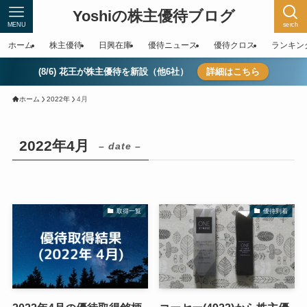
Yoshiの株主優待ブログ
MENU
serch
ホーム
株主優待
日興在庫
優待ニュース
優待クロス
ランキン
(8/6) 花王が株主優待を新設（他6社）
詳細はこちら
ホーム
2022年
4月
2022年4月
– date –
取得一覧
優待到着