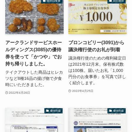
優待de食事
隠れ優待
アークランドサービスホー
ブロンコビリー(3091)から
ルディングス(3085)の優待
議決権行使のお礼が到着
券を使って「かつや」でお
議決権行使のための権利確定日
持ち帰りしました。
は2021年12月末。保有株式数
は100株。届いたお礼「1,000
テイクアウトした商品はヒレカ
円分のお食事券」を写真で詳し
ツなど8種16品の揚げ物で夕食
く紹介します。
時にいただきました。
2022年4月25日
2022年4月26日
優待到着
優待到着