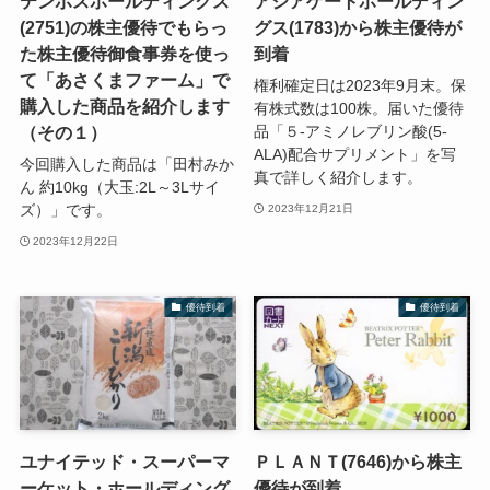
テンポスホールディングス
アジアゲートホールディン
(2751)の株主優待でもらっ
グス(1783)から株主優待が
た株主優待御食事券を使っ
到着
て「あさくまファーム」で
権利確定日は2023年9月末。保
購入した商品を紹介します
有株式数は100株。届いた優待
（その１）
品「５-アミノレブリン酸(5-
ALA)配合サプリメント」を写
今回購入した商品は「田村みか
真で詳しく紹介します。
ん 約10kg（大玉:2L～3Lサイ
ズ）」です。
2023年12月21日
2023年12月22日
優待到着
優待到着
ユナイテッド・スーパーマ
ＰＬＡＮＴ(7646)から株主
ーケット・ホールディング
優待が到着