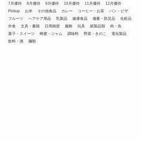
7月優待
8月優待
9月優待
10月優待
11月優待
12月優待
Pickup
お米
その他食品
カレー
コーヒー・お茶
パン・ピザ
フルーツ
ヘアケア用品
乳製品
健康食品
備蓄・防災品
化粧品
外食
文具・書籍
日用雑貨
服飾
玩具
紙製品類
肉・魚
菓子・スイーツ
蜂蜜・ジャム
調味料
野菜・きのこ
電化製品
飲料・酒
麺類