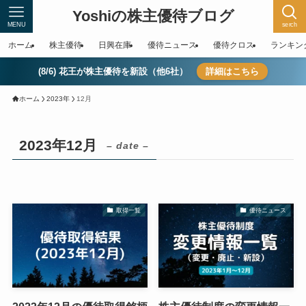
Yoshiの株主優待ブログ
MENU
serch
ホーム
株主優待
日興在庫
優待ニュース
優待クロス
ランキン
(8/6) 花王が株主優待を新設（他6社）
詳細はこちら
ホーム
2023年
12月
2023年12月
– date –
取得一覧
優待ニュース