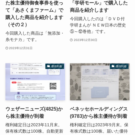
た株主優待御食事券を使っ
「学研モール」で購入した
て「あさくまファーム」で
商品を紹介します
購入した商品を紹介します
今回購入したのは「ＤＶＤ付
（その２）
学研まんが ＮＥＷ日本の歴史
⑤～⑫巻他」です。
今回購入した商品は「無添加・
糸モナカ」です。
2023年12月30日
2023年12月31日
優待到着
優待到着
ウェザーニューズ(4825)か
ベネッセホールディングス
ら株主優待が到着
(9783)から株主優待が到着
権利確定日は2023年11月末。
権利確定日は2023年9月末。保
保有株式数は100株。自動更新
有株式数は100株。届いた優待