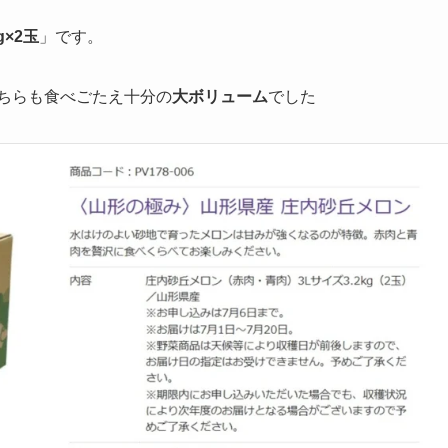
g×2玉
」です。
ちらも食べごたえ十分の
大ボリューム
でした