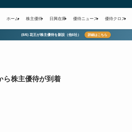
ホーム
株主優待
日興在庫
優待ニュース
優待クロス
(8/6) 花王が株主優待を新設（他6社）
詳細はこちら
)から株主優待が到着