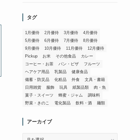
タグ
1月優待
2月優待
3月優待
4月優待
5月優待
6月優待
7月優待
8月優待
9月優待
10月優待
11月優待
12月優待
Pickup
お米
その他食品
カレー
コーヒー・お茶
パン・ピザ
フルーツ
ヘアケア用品
乳製品
健康食品
備蓄・防災品
化粧品
外食
文具・書籍
日用雑貨
服飾
玩具
紙製品類
肉・魚
菓子・スイーツ
蜂蜜・ジャム
調味料
野菜・きのこ
電化製品
飲料・酒
麺類
アーカイブ
ア