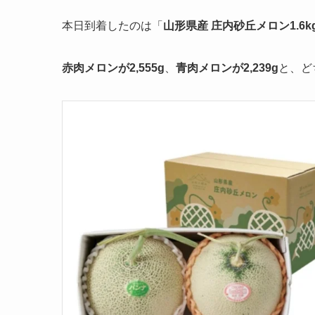
本日到着したのは「
山形県産 庄内砂丘メロン1.6k
赤肉メロンが2,555g
、
青肉メロンが2,239g
と、ど