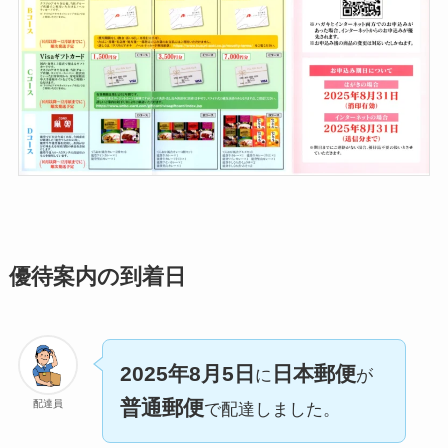
優待案内の到着日
2025年8月5日
日本郵便
に
が
普通郵便
配達員
で配達しました。