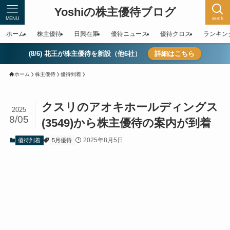
Yoshiの株主優待ブログ
MENU
serch
ホーム
株主優待
日興在庫
優待ニュース
優待クロス
ランキン
(8/6) 花王が株主優待を新設（他6社）
詳細はこちら
ホーム
株主優待
優待到着
クスリのアオキホールディングス
2025
8/05
(3549)から株主優待の案内が到着
2025年8月5日
優待到着
5月優待