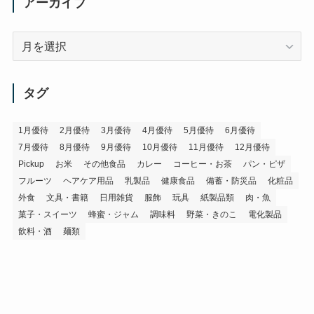
アーカイブ
ア
ー
カ
イ
タグ
ブ
1月優待
2月優待
3月優待
4月優待
5月優待
6月優待
7月優待
8月優待
9月優待
10月優待
11月優待
12月優待
Pickup
お米
その他食品
カレー
コーヒー・お茶
パン・ピザ
フルーツ
ヘアケア用品
乳製品
健康食品
備蓄・防災品
化粧品
外食
文具・書籍
日用雑貨
服飾
玩具
紙製品類
肉・魚
菓子・スイーツ
蜂蜜・ジャム
調味料
野菜・きのこ
電化製品
飲料・酒
麺類