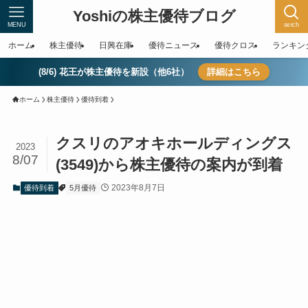
Yoshiの株主優待ブログ
MENU
serch
ホーム
株主優待
日興在庫
優待ニュース
優待クロス
ランキン
(8/6) 花王が株主優待を新設（他6社）
詳細はこちら
ホーム
株主優待
優待到着
クスリのアオキホールディングス
2023
8/07
(3549)から株主優待の案内が到着
2023年8月7日
優待到着
5月優待