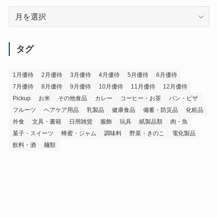
ア
ー
カ
イ
タグ
ブ
1月優待
2月優待
3月優待
4月優待
5月優待
6月優待
7月優待
8月優待
9月優待
10月優待
11月優待
12月優待
Pickup
お米
その他食品
カレー
コーヒー・お茶
パン・ピザ
フルーツ
ヘアケア用品
乳製品
健康食品
備蓄・防災品
化粧品
外食
文具・書籍
日用雑貨
服飾
玩具
紙製品類
肉・魚
菓子・スイーツ
蜂蜜・ジャム
調味料
野菜・きのこ
電化製品
飲料・酒
麺類