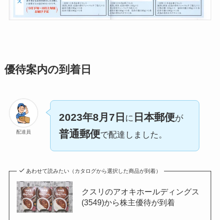
優待案内の到着日
2023年8月7日
日本郵便
に
が
普通郵便
配達員
で配達しました。
あわせて読みたい（カタログから選択した商品が到着）
クスリのアオキホールディングス
(3549)から株主優待が到着