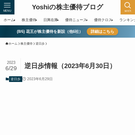
Yoshiの株主優待ブログ
MENU
serch
ホーム
株主優待
日興在庫
優待ニュース
優待クロス
ランキン
(8/6) 花王が株主優待を新設（他6社）
詳細はこちら
ホーム
株主優待
逆日歩
2023
逆日歩情報（2023年6月30日）
6/29
2023年6月29日
逆日歩