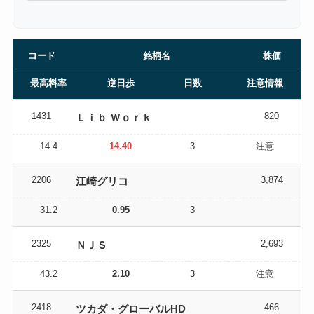
コード
銘柄名
株価
最高料率
逆日歩
日数
注意情報
1431
820
Ｌｉｂ Ｗｏｒｋ
14.4
14.40
3
注意
2206
3,874
江崎グリコ
31.2
0.95
3
2325
2,693
ＮＪＳ
43.2
2.10
3
注意
2418
466
ツカダ・グローバルHD