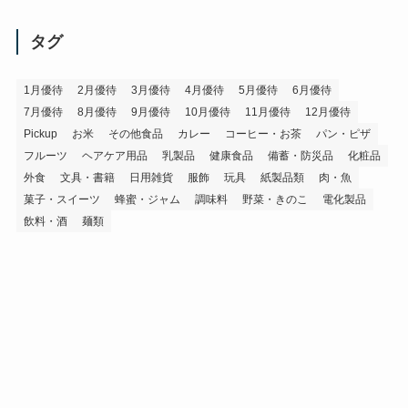
カ
イ
タグ
ブ
1月優待
2月優待
3月優待
4月優待
5月優待
6月優待
7月優待
8月優待
9月優待
10月優待
11月優待
12月優待
Pickup
お米
その他食品
カレー
コーヒー・お茶
パン・ピザ
フルーツ
ヘアケア用品
乳製品
健康食品
備蓄・防災品
化粧品
外食
文具・書籍
日用雑貨
服飾
玩具
紙製品類
肉・魚
菓子・スイーツ
蜂蜜・ジャム
調味料
野菜・きのこ
電化製品
飲料・酒
麺類