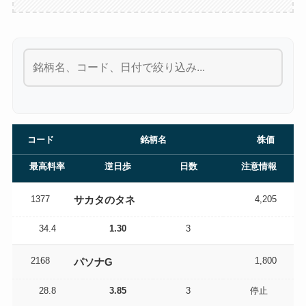
コード
銘柄名
株価
最高料率
逆日歩
日数
注意情報
1377
4,205
サカタのタネ
34.4
1.30
3
2168
1,800
パソナG
28.8
3.85
3
停止