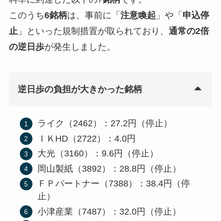
このうち
6銘柄
は、事前に「
注意喚起
」や「
申込停
止
」といった規制措置が取られており、
通常の2倍
の逆日歩
が発生しました。
逆日歩の負担が大きかった銘柄
ライク（2462）：27.2円（停止）
ＩＫHD（2722）：4.0円
大光（3160）：9.6円（停止）
岡山製紙（3892）：28.8円（停止）
ＦＰパートナー（7388）：38.4円（停
止）
小津産業（7487）：32.0円（停止）