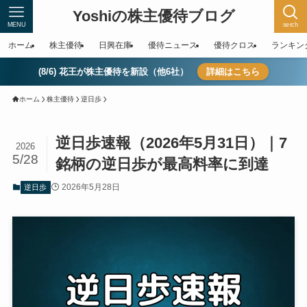
Yoshiの株主優待ブログ
MENU
serch
ホーム
株主優待
日興在庫
優待ニュース
優待クロス
ランキン
(8/6) 花王が株主優待を新設（他6社）
詳細はこちら
ホーム
株主優待
逆日歩
逆日歩速報（2026年5月31日）｜7
2026
5/28
銘柄の逆日歩が最高料率に到達
2026年5月28日
逆日歩