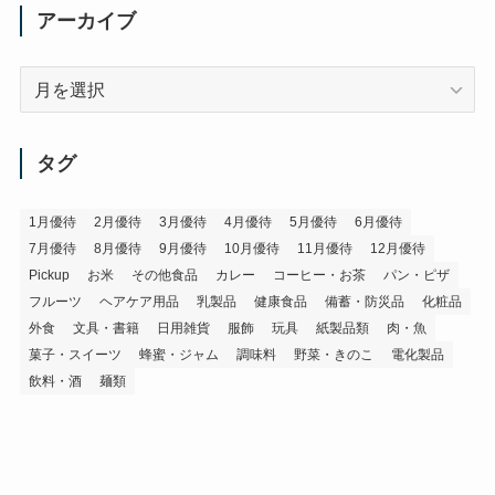
アーカイブ
ア
ー
カ
イ
タグ
ブ
1月優待
2月優待
3月優待
4月優待
5月優待
6月優待
7月優待
8月優待
9月優待
10月優待
11月優待
12月優待
Pickup
お米
その他食品
カレー
コーヒー・お茶
パン・ピザ
フルーツ
ヘアケア用品
乳製品
健康食品
備蓄・防災品
化粧品
外食
文具・書籍
日用雑貨
服飾
玩具
紙製品類
肉・魚
菓子・スイーツ
蜂蜜・ジャム
調味料
野菜・きのこ
電化製品
飲料・酒
麺類