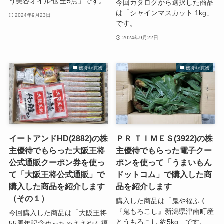
う美容オイル他 全5点」です。
今回カタログから選択した商品
は「シャインマスカット 1kg」
2024年9月23日
です。
2024年9月22日
優待de買物
優待de買物
イートアンドHD(2882)の株
ＰＲ ＴＩＭＥＳ(3922)の株
主優待でもらった大阪王将
主優待でもらった電子クー
公式通販クーポン券を使っ
ポンを使って「うまいもん
て「大阪王将公式通販」で
ドットコム」で購入した商
購入した商品を紹介します
品を紹介します
（その１）
購入した商品は「鬼や福ふく
『鬼もろこし』新潟県津南町産
今回購入した商品は「大阪王将
とうもろこし 約5kg」です。
55周年記念めっちゃええやん福