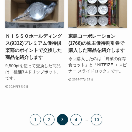
ＮＩＳＳＯホールディング
東建コーポレーション
ス(9332)プレミアム優待倶
(1766)の株主優待割引券で
楽部のポイントで交換した
購入した商品を紹介します
商品を紹介します
今回購入したのは「野菜の保存
食セット」と「NITEIZE エスビ
9,500ptを使って交換した商品
ナー スライドロック」です。
は「極細3.4ドリップポット」
です。
2024年7月27日
2024年8月9日
1
2
3
4
...
10