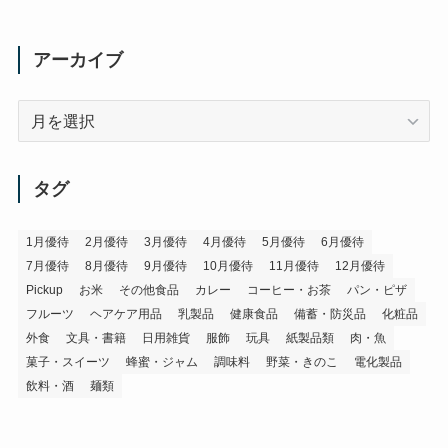
アーカイブ
ア
ー
カ
イ
タグ
ブ
1月優待
2月優待
3月優待
4月優待
5月優待
6月優待
7月優待
8月優待
9月優待
10月優待
11月優待
12月優待
Pickup
お米
その他食品
カレー
コーヒー・お茶
パン・ピザ
フルーツ
ヘアケア用品
乳製品
健康食品
備蓄・防災品
化粧品
外食
文具・書籍
日用雑貨
服飾
玩具
紙製品類
肉・魚
菓子・スイーツ
蜂蜜・ジャム
調味料
野菜・きのこ
電化製品
飲料・酒
麺類