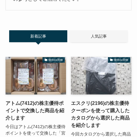
新着記事
人気記事
優待de買物
優待de買物
アトム(7412)の株主優待ポ
エスクリ(2196)の株主優待
イントで交換した商品を紹
クーポンを使って購入した
介します
カタログから選択した商品
を紹介します
今日はアトム(7412)の株主優待
ポイントを使って交換した「宮
今回カタログから選択した商品