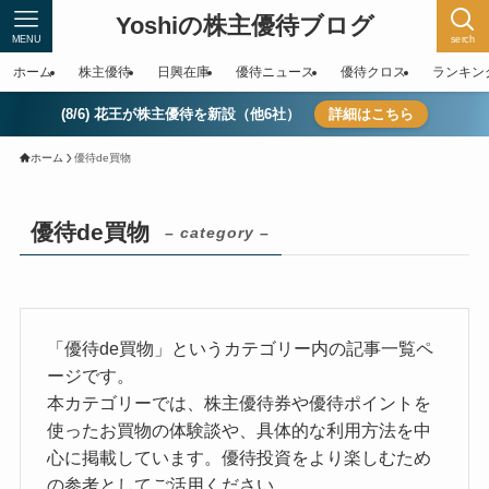
Yoshiの株主優待ブログ
MENU
serch
ホーム
株主優待
日興在庫
優待ニュース
優待クロス
ランキン
(8/6) 花王が株主優待を新設（他6社）
詳細はこちら
ホーム
優待de買物
優待de買物
– category –
「優待de買物」というカテゴリー内の記事一覧ペ
ージです。
本カテゴリーでは、株主優待券や優待ポイントを
使ったお買物の体験談や、具体的な利用方法を中
心に掲載しています。優待投資をより楽しむため
の参考としてご活用ください。