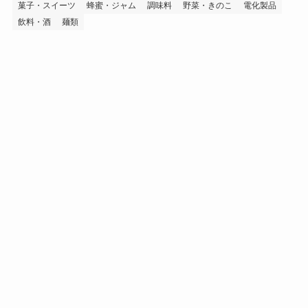
菓子・スイーツ
蜂蜜・ジャム
調味料
野菜・きのこ
電化製品
飲料・酒
麺類