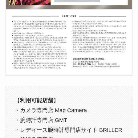
【
利用可能店舗
】
・カメラ専門店 Map Camera
・腕時計専門店 GMT
・レディース腕時計専門店サイト BRILLER