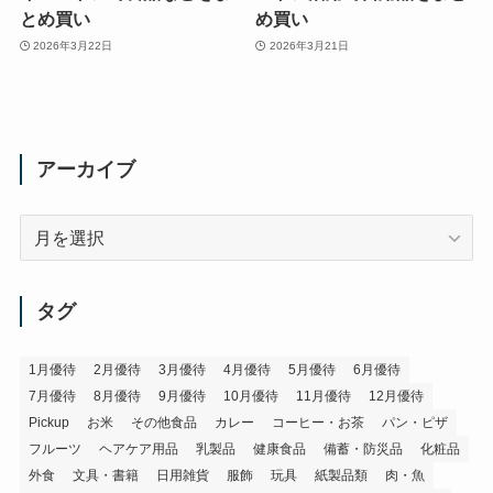
とめ買い
め買い
2026年3月22日
2026年3月21日
アーカイブ
ア
ー
カ
イ
タグ
ブ
1月優待
2月優待
3月優待
4月優待
5月優待
6月優待
7月優待
8月優待
9月優待
10月優待
11月優待
12月優待
Pickup
お米
その他食品
カレー
コーヒー・お茶
パン・ピザ
フルーツ
ヘアケア用品
乳製品
健康食品
備蓄・防災品
化粧品
外食
文具・書籍
日用雑貨
服飾
玩具
紙製品類
肉・魚