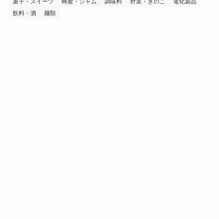
菓子・スイーツ
蜂蜜・ジャム
調味料
野菜・きのこ
電化製品
飲料・酒
麺類