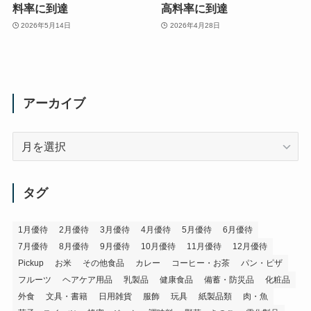
料率に到達
高料率に到達
2026年5月14日
2026年4月28日
アーカイブ
ア
ー
カ
イ
タグ
ブ
1月優待
2月優待
3月優待
4月優待
5月優待
6月優待
7月優待
8月優待
9月優待
10月優待
11月優待
12月優待
Pickup
お米
その他食品
カレー
コーヒー・お茶
パン・ピザ
フルーツ
ヘアケア用品
乳製品
健康食品
備蓄・防災品
化粧品
外食
文具・書籍
日用雑貨
服飾
玩具
紙製品類
肉・魚