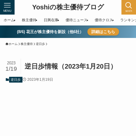
Yoshiの株主優待ブログ
MENU
serch
ホーム
株主優待
日興在庫
優待ニュース
優待クロス
ランキン
(8/6) 花王が株主優待を新設（他6社）
詳細はこちら
ホーム
株主優待
逆日歩
2023
逆日歩情報（2023年1月20日）
1/19
2023年1月19日
逆日歩