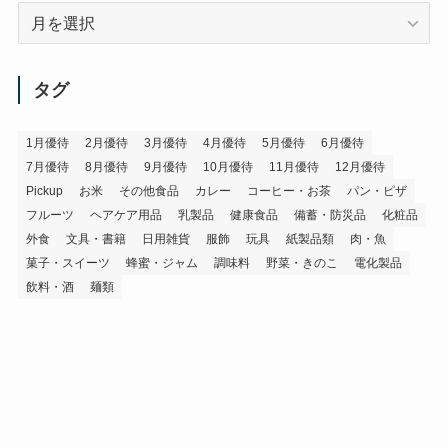
ア
ー
カ
イ
タグ
ブ
1月優待
2月優待
3月優待
4月優待
5月優待
6月優待
7月優待
8月優待
9月優待
10月優待
11月優待
12月優待
Pickup
お米
その他食品
カレー
コーヒー・お茶
パン・ピザ
フルーツ
ヘアケア用品
乳製品
健康食品
備蓄・防災品
化粧品
外食
文具・書籍
日用雑貨
服飾
玩具
紙製品類
肉・魚
菓子・スイーツ
蜂蜜・ジャム
調味料
野菜・きのこ
電化製品
飲料・酒
麺類