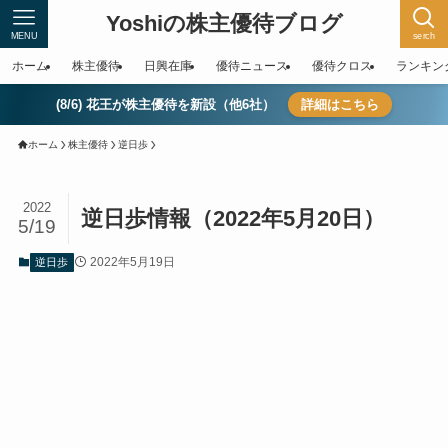
Yoshiの株主優待ブログ
MENU
serch
ホーム
株主優待
日興在庫
優待ニュース
優待クロス
ランキン
(8/6) 花王が株主優待を新設（他6社）
詳細はこちら
ホーム
株主優待
逆日歩
2022
逆日歩情報（2022年5月20日）
5/19
2022年5月19日
逆日歩