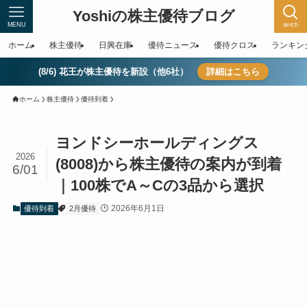
Yoshiの株主優待ブログ
MENU
serch
ホーム
株主優待
日興在庫
優待ニュース
優待クロス
ランキン
(8/6) 花王が株主優待を新設（他6社）
詳細はこちら
ホーム
株主優待
優待到着
ヨンドシーホールディングス
2026
(8008)から株主優待の案内が到着
6/01
｜100株でA～Cの3品から選択
2026年6月1日
優待到着
2月優待