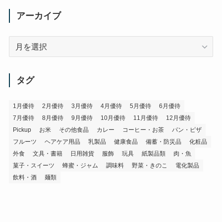
アーカイブ
ア
ー
カ
イ
タグ
ブ
1月優待
2月優待
3月優待
4月優待
5月優待
6月優待
7月優待
8月優待
9月優待
10月優待
11月優待
12月優待
Pickup
お米
その他食品
カレー
コーヒー・お茶
パン・ピザ
フルーツ
ヘアケア用品
乳製品
健康食品
備蓄・防災品
化粧品
外食
文具・書籍
日用雑貨
服飾
玩具
紙製品類
肉・魚
菓子・スイーツ
蜂蜜・ジャム
調味料
野菜・きのこ
電化製品
飲料・酒
麺類