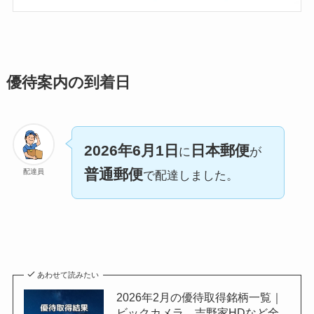
優待案内の到着日
2026年6月1日
日本郵便
に
が
普通郵便
配達員
で配達しました。
あわせて読みたい
2026年2月の優待取得銘柄一覧｜
ビックカメラ、吉野家HDなど全