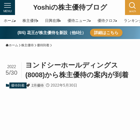
Yoshiの株主優待ブログ
MENU
serch
ホーム
株主優待
日興在庫
優待ニュース
優待クロス
ランキン
(8/6) 花王が株主優待を新設（他6社）
詳細はこちら
ホーム
株主優待
優待到着
ヨンドシーホールディングス
2022
5/30
(8008)から株主優待の案内が到着
2022年5月30日
優待到着
2月優待