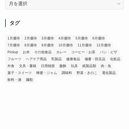
ア
ー
カ
イ
タグ
ブ
1月優待
2月優待
3月優待
4月優待
5月優待
6月優待
7月優待
8月優待
9月優待
10月優待
11月優待
12月優待
Pickup
お米
その他食品
カレー
コーヒー・お茶
パン・ピザ
フルーツ
ヘアケア用品
乳製品
健康食品
備蓄・防災品
化粧品
外食
文具・書籍
日用雑貨
服飾
玩具
紙製品類
肉・魚
菓子・スイーツ
蜂蜜・ジャム
調味料
野菜・きのこ
電化製品
飲料・酒
麺類