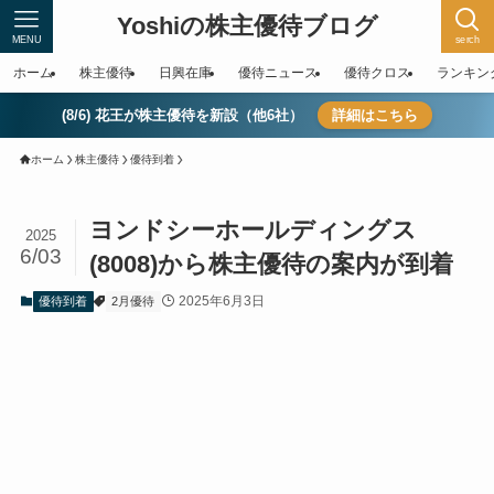
Yoshiの株主優待ブログ
MENU
serch
ホーム
株主優待
日興在庫
優待ニュース
優待クロス
ランキン
(8/6) 花王が株主優待を新設（他6社）
詳細はこちら
ホーム
株主優待
優待到着
ヨンドシーホールディングス
2025
6/03
(8008)から株主優待の案内が到着
2025年6月3日
優待到着
2月優待