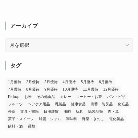
アーカイブ
ア
ー
カ
イ
タグ
ブ
1月優待
2月優待
3月優待
4月優待
5月優待
6月優待
7月優待
8月優待
9月優待
10月優待
11月優待
12月優待
Pickup
お米
その他食品
カレー
コーヒー・お茶
パン・ピザ
フルーツ
ヘアケア用品
乳製品
健康食品
備蓄・防災品
化粧品
外食
文具・書籍
日用雑貨
服飾
玩具
紙製品類
肉・魚
菓子・スイーツ
蜂蜜・ジャム
調味料
野菜・きのこ
電化製品
飲料・酒
麺類