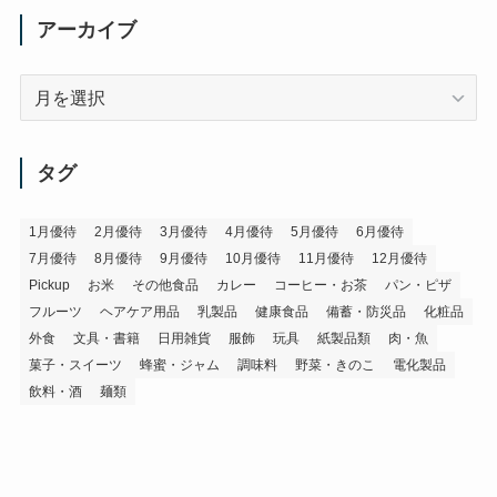
アーカイブ
ア
ー
カ
イ
タグ
ブ
1月優待
2月優待
3月優待
4月優待
5月優待
6月優待
7月優待
8月優待
9月優待
10月優待
11月優待
12月優待
Pickup
お米
その他食品
カレー
コーヒー・お茶
パン・ピザ
フルーツ
ヘアケア用品
乳製品
健康食品
備蓄・防災品
化粧品
外食
文具・書籍
日用雑貨
服飾
玩具
紙製品類
肉・魚
菓子・スイーツ
蜂蜜・ジャム
調味料
野菜・きのこ
電化製品
飲料・酒
麺類