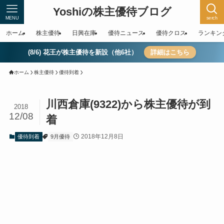
Yoshiの株主優待ブログ
MENU
serch
ホーム
株主優待
日興在庫
優待ニュース
優待クロス
ランキン
(8/6) 花王が株主優待を新設（他6社）
詳細はこちら
ホーム
株主優待
優待到着
川西倉庫(9322)から株主優待が到
2018
12/08
着
2018年12月8日
優待到着
9月優待