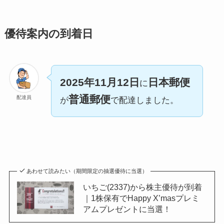
優待案内の到着日
2025年11月12日
日本郵便
に
普通郵便
配達員
が
で配達しました。
あわせて読みたい（期間限定の抽選優待に当選）
いちご(2337)から株主優待が到着
｜1株保有でHappy X’masプレミ
アムプレゼントに当選！