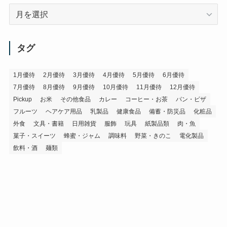
ア
ー
カ
イ
タグ
ブ
1月優待
2月優待
3月優待
4月優待
5月優待
6月優待
7月優待
8月優待
9月優待
10月優待
11月優待
12月優待
Pickup
お米
その他食品
カレー
コーヒー・お茶
パン・ピザ
フルーツ
ヘアケア用品
乳製品
健康食品
備蓄・防災品
化粧品
外食
文具・書籍
日用雑貨
服飾
玩具
紙製品類
肉・魚
菓子・スイーツ
蜂蜜・ジャム
調味料
野菜・きのこ
電化製品
飲料・酒
麺類