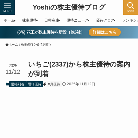
Yoshiの株主優待ブログ
MENU
serch
ホーム
株主優待
日興在庫
優待ニュース
優待クロス
ランキン
(8/6) 花王が株主優待を新設（他6社）
詳細はこちら
ホーム
株主優待
優待到着
いちご(2337)から株主優待の案内
2025
11/12
が到着
2025年11月12日
優待到着
隠れ優待
8月優待