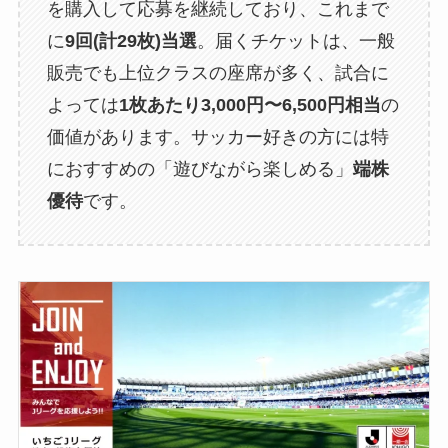
を購入して応募を継続しており、これまで
に
9回(計29枚)当選
。届くチケットは、一般
販売でも上位クラスの座席が多く、試合に
よっては
1枚あたり3,000円〜6,500円相当
の
価値があります。サッカー好きの方には特
におすすめの「遊びながら楽しめる」
端株
優待
です。