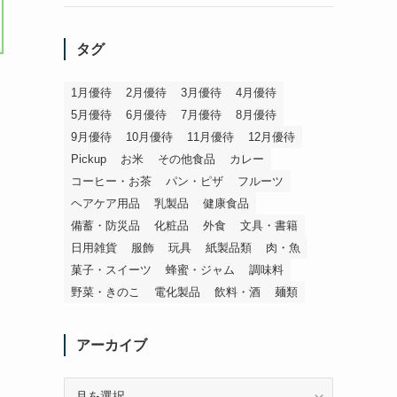
タグ
1月優待
2月優待
3月優待
4月優待
5月優待
6月優待
7月優待
8月優待
9月優待
10月優待
11月優待
12月優待
Pickup
お米
その他食品
カレー
コーヒー・お茶
パン・ピザ
フルーツ
ヘアケア用品
乳製品
健康食品
備蓄・防災品
化粧品
外食
文具・書籍
日用雑貨
服飾
玩具
紙製品類
肉・魚
菓子・スイーツ
蜂蜜・ジャム
調味料
野菜・きのこ
電化製品
飲料・酒
麺類
アーカイブ
ア
人