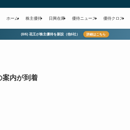
ホーム
株主優待
日興在庫
優待ニュース
優待クロス
(8/6) 花王が株主優待を新設（他6社）
詳細はこちら
待の案内が到着