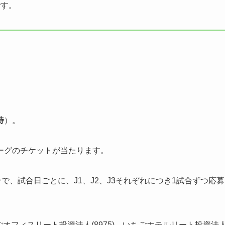
です。
待
）。
ーグのチケットが当たります。
試合で、試合日ごとに、J1、J2、J3それぞれにつき1試合ずつ応募
ごオフィスリート投資法人(8975)、いちごホテルリート投資法