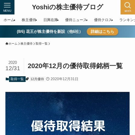
Yoshiの株主優待ブログ
MENU
serch
ホーム
株主優待
日興在庫
優待ニュース
優待クロス
ランキン
(8/6) 花王が株主優待を新設（他6社）
詳細はこちら
ホーム
株主優待
取得一覧
2020
2020年12月の優待取得銘柄一覧
12/31
2020年12月31日
取得一覧
12月優待