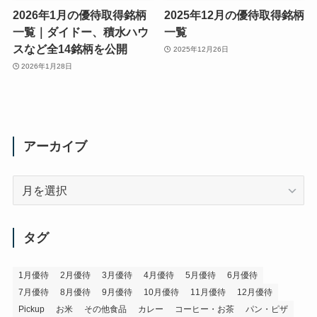
2026年1月の優待取得銘柄
2025年12月の優待取得銘柄
一覧｜ダイドー、積水ハウ
一覧
スなど全14銘柄を公開
2025年12月26日
2026年1月28日
アーカイブ
ア
ー
カ
イ
タグ
ブ
1月優待
2月優待
3月優待
4月優待
5月優待
6月優待
7月優待
8月優待
9月優待
10月優待
11月優待
12月優待
Pickup
お米
その他食品
カレー
コーヒー・お茶
パン・ピザ