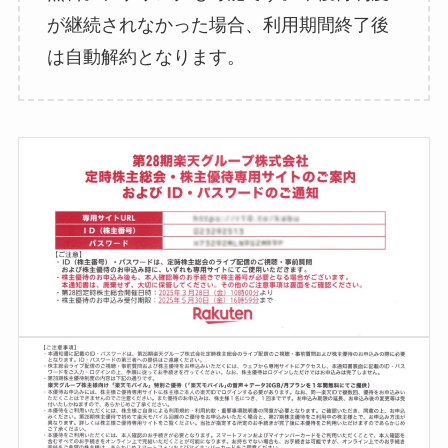
が継続されなかった場合、利用期間終了後
は自動解約となります。