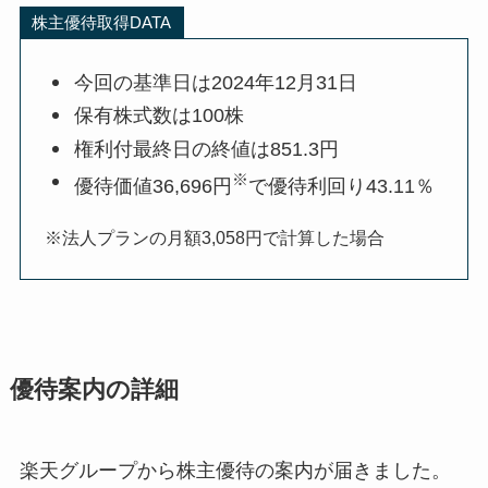
株主優待取得DATA
今回の基準日は2024年12月31日
保有株式数は100株
権利付最終日の終値は851.3円
※
優待価値36,696円
で優待利回り43.11％
※法人プランの月額3,058円で計算した場合
優待案内の詳細
楽天グループから株主優待の案内が届きました。