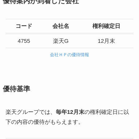
優待案内が到着した会社
コード
会社名
権利確定日
4755
楽天G
12月末
会社ＨＰの優待情報
優待基準
楽天グループでは、
毎年12月末
の権利確定日に以
下の内容の優待がもらえます。