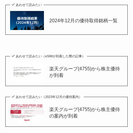
あわせて読みたい
2024年12月の優待取得銘柄一覧
あわせて読みたい（eSIMが到着した際の記事）
楽天グループ(4755)から株主優待
が到着
あわせて読みたい（2023年12月の優待案内）
楽天グループ(4755)から株主優待
の案内が到着