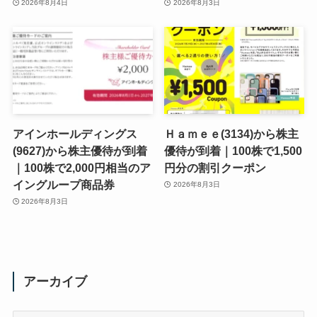
2026年8月4日
2026年8月3日
アインホールディングス
Ｈａｍｅｅ(3134)から株主
(9627)から株主優待が到着
優待が到着｜100株で1,500
｜100株で2,000円相当のア
円分の割引クーポン
イングループ商品券
2026年8月3日
2026年8月3日
アーカイブ