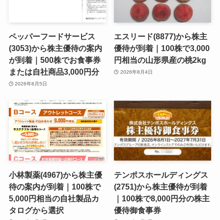
ペッパーフードサービス
エスリード(8877)から株主
(3053)から株主優待の案内
優待が到着｜100株で3,000
が到着｜500株でお食事券
円相当の山形県産の桃2kg
または自社商品3,000円分
2026年8月4日
2026年8月5日
小林製薬(4967)から株主優
テンポスホールディングス
待の案内が到着｜100株で
(2751)から株主優待が到着
5,000円相当の自社製品カ
｜100株で8,000円分の株主
タログから選択
優待御食事券