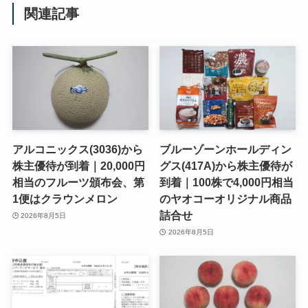
関連記事
アルコニックス(3036)から
ブルーゾーンホールディン
株主優待が到着｜20,000円
グス(417A)から株主優待が
相当のフルーツ頒布会、第
到着｜100株で4,000円相当
1便はクラウンメロン
のヤオコーオリジナル商品
詰合せ
2026年8月5日
2026年8月5日