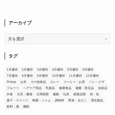
アーカイブ
ア
ー
カ
イ
タグ
ブ
1月優待
2月優待
3月優待
4月優待
5月優待
6月優待
7月優待
8月優待
9月優待
10月優待
11月優待
12月優待
Pickup
お米
その他食品
カレー
コーヒー・お茶
パン・ピザ
フルーツ
ヘアケア用品
乳製品
健康食品
備蓄・防災品
化粧品
外食
文具・書籍
日用雑貨
服飾
玩具
紙製品類
肉・魚
菓子・スイーツ
蜂蜜・ジャム
調味料
野菜・きのこ
電化製品
飲料・酒
麺類