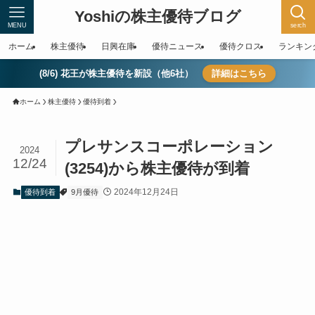
Yoshiの株主優待ブログ
MENU
serch
ホーム
株主優待
日興在庫
優待ニュース
優待クロス
ランキン
(8/6) 花王が株主優待を新設（他6社）
詳細はこちら
ホーム
株主優待
優待到着
プレサンスコーポレーション
2024
12/24
(3254)から株主優待が到着
2024年12月24日
優待到着
9月優待