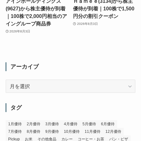
アインホールディングス
Ｈａｍｅｅ(3134)から株主
(9627)から株主優待が到着
優待が到着｜100株で1,500
｜100株で2,000円相当のア
円分の割引クーポン
イングループ商品券
2026年8月3日
2026年8月3日
アーカイブ
ア
ー
カ
イ
タグ
ブ
1月優待
2月優待
3月優待
4月優待
5月優待
6月優待
7月優待
8月優待
9月優待
10月優待
11月優待
12月優待
Pickup
お米
その他食品
カレー
コーヒー・お茶
パン・ピザ