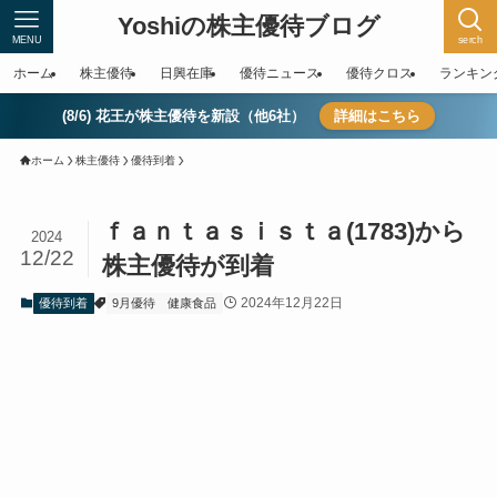
Yoshiの株主優待ブログ
MENU
serch
ホーム
株主優待
日興在庫
優待ニュース
優待クロス
ランキン
(8/6) 花王が株主優待を新設（他6社）
詳細はこちら
ホーム
株主優待
優待到着
ｆａｎｔａｓｉｓｔａ(1783)から
2024
12/22
株主優待が到着
2024年12月22日
優待到着
9月優待
健康食品