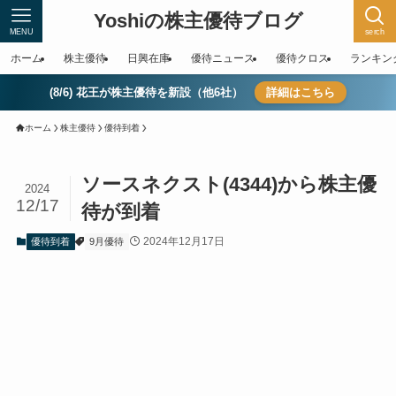
Yoshiの株主優待ブログ
MENU
serch
ホーム
株主優待
日興在庫
優待ニュース
優待クロス
ランキン
(8/6) 花王が株主優待を新設（他6社）
詳細はこちら
ホーム
株主優待
優待到着
ソースネクスト(4344)から株主優
2024
12/17
待が到着
2024年12月17日
優待到着
9月優待