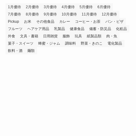
1月優待
2月優待
3月優待
4月優待
5月優待
6月優待
7月優待
8月優待
9月優待
10月優待
11月優待
12月優待
Pickup
お米
その他食品
カレー
コーヒー・お茶
パン・ピザ
フルーツ
ヘアケア用品
乳製品
健康食品
備蓄・防災品
化粧品
外食
文具・書籍
日用雑貨
服飾
玩具
紙製品類
肉・魚
菓子・スイーツ
蜂蜜・ジャム
調味料
野菜・きのこ
電化製品
飲料・酒
麺類