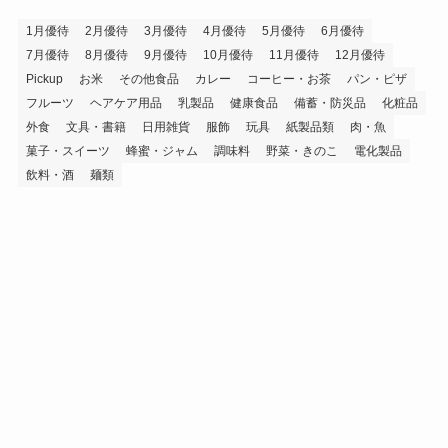
ブ
1月優待
2月優待
3月優待
4月優待
5月優待
6月優待
7月優待
8月優待
9月優待
10月優待
11月優待
12月優待
Pickup
お米
その他食品
カレー
コーヒー・お茶
パン・ピザ
フルーツ
ヘアケア用品
乳製品
健康食品
備蓄・防災品
化粧品
外食
文具・書籍
日用雑貨
服飾
玩具
紙製品類
肉・魚
菓子・スイーツ
蜂蜜・ジャム
調味料
野菜・きのこ
電化製品
飲料・酒
麺類