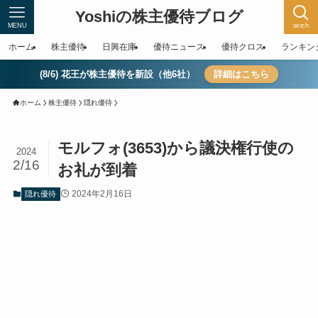
Yoshiの株主優待ブログ
MENU
serch
ホーム
株主優待
日興在庫
優待ニュース
優待クロス
ランキン
(8/6) 花王が株主優待を新設（他6社）
詳細はこちら
ホーム
株主優待
隠れ優待
モルフォ(3653)から議決権行使の
2024
2/16
お礼が到着
2024年2月16日
隠れ優待