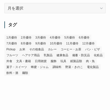
ア
ー
カ
イ
タグ
ブ
1月優待
2月優待
3月優待
4月優待
5月優待
6月優待
7月優待
8月優待
9月優待
10月優待
11月優待
12月優待
Pickup
お米
その他食品
カレー
コーヒー・お茶
パン・ピザ
フルーツ
ヘアケア用品
乳製品
健康食品
備蓄・防災品
化粧品
外食
文具・書籍
日用雑貨
服飾
玩具
紙製品類
肉・魚
菓子・スイーツ
蜂蜜・ジャム
調味料
野菜・きのこ
電化製品
飲料・酒
麺類