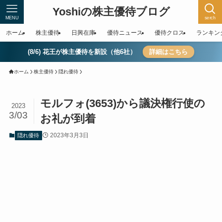
Yoshiの株主優待ブログ
MENU
serch
ホーム
株主優待
日興在庫
優待ニュース
優待クロス
ランキン
(8/6) 花王が株主優待を新設（他6社）
詳細はこちら
ホーム
株主優待
隠れ優待
モルフォ(3653)から議決権行使の
2023
3/03
お礼が到着
2023年3月3日
隠れ優待