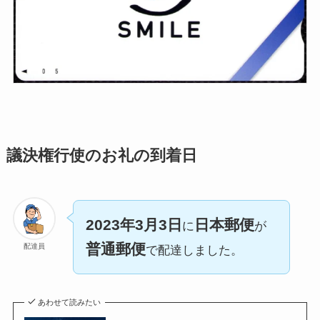
議決権行使のお礼の到着日
2023年3月3日
日本郵便
に
が
普通郵便
配達員
で配達しました。
あわせて読みたい