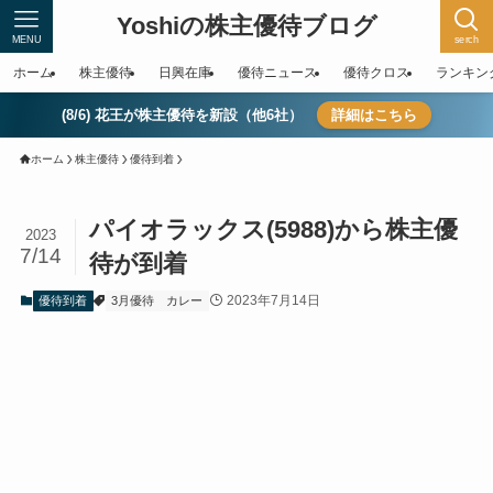
Yoshiの株主優待ブログ
MENU
serch
ホーム
株主優待
日興在庫
優待ニュース
優待クロス
ランキン
(8/6) 花王が株主優待を新設（他6社）
詳細はこちら
ホーム
株主優待
優待到着
パイオラックス(5988)から株主優
2023
7/14
待が到着
2023年7月14日
優待到着
3月優待
カレー