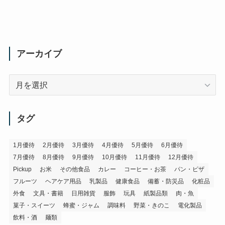
アーカイブ
ア
ー
カ
イ
タグ
ブ
1月優待
2月優待
3月優待
4月優待
5月優待
6月優待
7月優待
8月優待
9月優待
10月優待
11月優待
12月優待
Pickup
お米
その他食品
カレー
コーヒー・お茶
パン・ピザ
フルーツ
ヘアケア用品
乳製品
健康食品
備蓄・防災品
化粧品
外食
文具・書籍
日用雑貨
服飾
玩具
紙製品類
肉・魚
菓子・スイーツ
蜂蜜・ジャム
調味料
野菜・きのこ
電化製品
飲料・酒
麺類