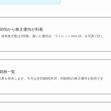
909)から株主優待が到着
。保有株式数は100株。届いた優待品「マイレットmini-10」を写真で詳し
得銘柄一覧
結果を発表します。今月は全93銘柄(9/30：93銘柄)の株主優待を取得でき