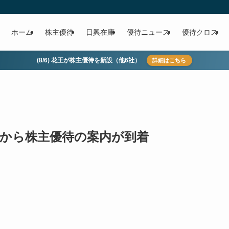
ホーム
株主優待
日興在庫
優待ニュース
優待クロス
(8/6) 花王が株主優待を新設（他6社）
詳細はこちら
9)から株主優待の案内が到着