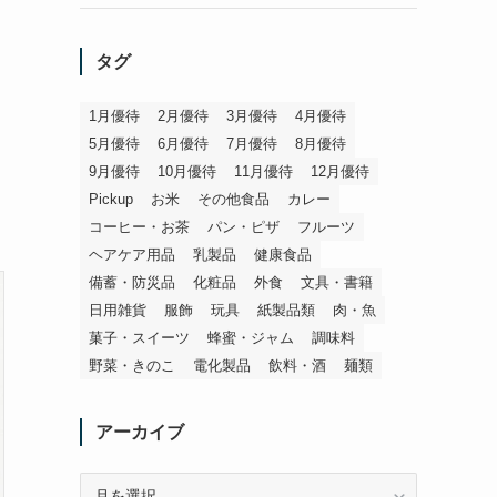
タグ
1月優待
2月優待
3月優待
4月優待
5月優待
6月優待
7月優待
8月優待
9月優待
10月優待
11月優待
12月優待
Pickup
お米
その他食品
カレー
コーヒー・お茶
パン・ピザ
フルーツ
ヘアケア用品
乳製品
健康食品
備蓄・防災品
化粧品
外食
文具・書籍
日用雑貨
服飾
玩具
紙製品類
肉・魚
菓子・スイーツ
蜂蜜・ジャム
調味料
野菜・きのこ
電化製品
飲料・酒
麺類
アーカイブ
ア