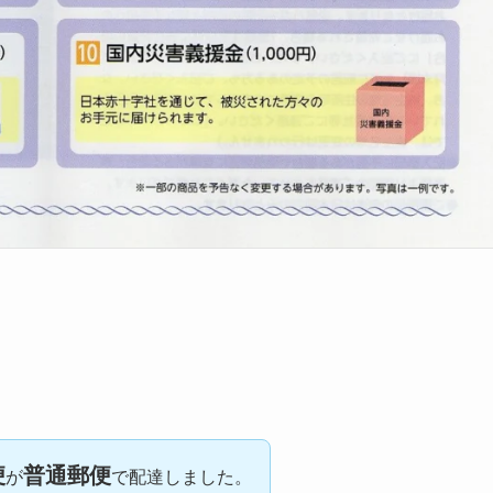
便
普通郵便
が
で配達しました。