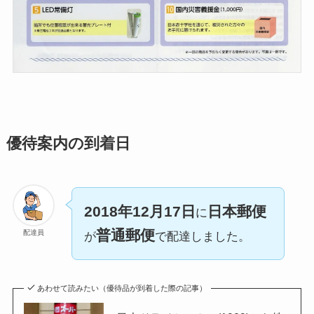
優待案内の到着日
2018年12月17日
日本郵便
に
普通郵便
配達員
が
で配達しました。
あわせて読みたい（優待品が到着した際の記事）