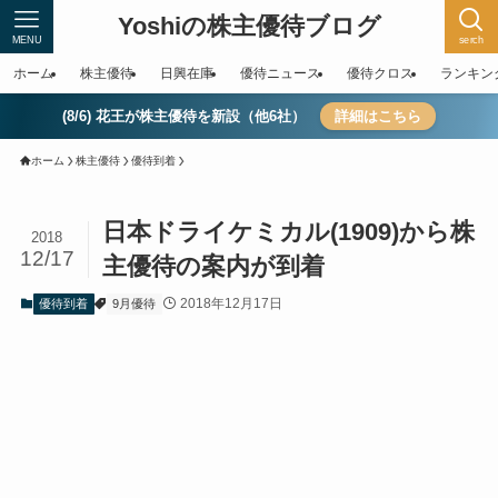
Yoshiの株主優待ブログ
MENU
serch
ホーム
株主優待
日興在庫
優待ニュース
優待クロス
ランキン
(8/6) 花王が株主優待を新設（他6社）
詳細はこちら
ホーム
株主優待
優待到着
日本ドライケミカル(1909)から株
2018
12/17
主優待の案内が到着
2018年12月17日
優待到着
9月優待