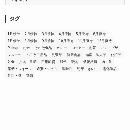
ー
カ
イ
タグ
ブ
1月優待
2月優待
3月優待
4月優待
5月優待
6月優待
7月優待
8月優待
9月優待
10月優待
11月優待
12月優待
Pickup
お米
その他食品
カレー
コーヒー・お茶
パン・ピザ
フルーツ
ヘアケア用品
乳製品
健康食品
備蓄・防災品
化粧品
外食
文具・書籍
日用雑貨
服飾
玩具
紙製品類
肉・魚
菓子・スイーツ
蜂蜜・ジャム
調味料
野菜・きのこ
電化製品
飲料・酒
麺類