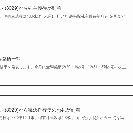
(8029)から株主優待が到着
末。保有株式数は400株(3年未満)。届いた優待品(株主優待割引券)を写真で
取得銘柄一覧
結果を発表します。今月は全88銘柄(2/20：1銘柄、12/31：87銘柄)の株主
(8029)から議決権行使のお礼が到着
日は2020年12月末。保有株式数は400株。届いたお礼(クオカード)を写