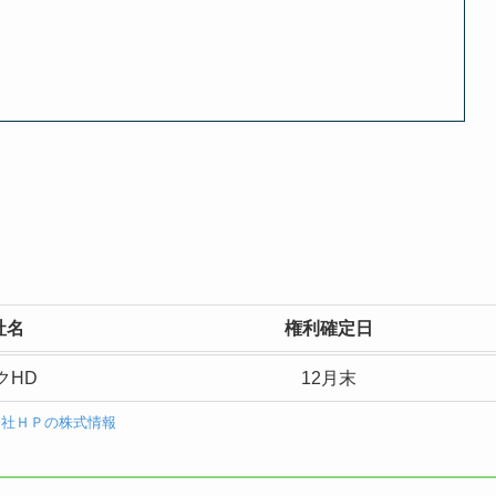
社名
権利確定日
クHD
12月末
会社ＨＰの株式情報