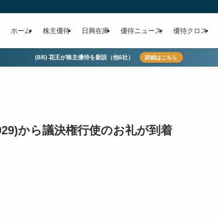
ホーム
株主優待
日興在庫
優待ニュース
優待クロス
(8/6) 花王が株主優待を新設（他6社）
詳細はこちら
029)から議決権行使のお礼が到着