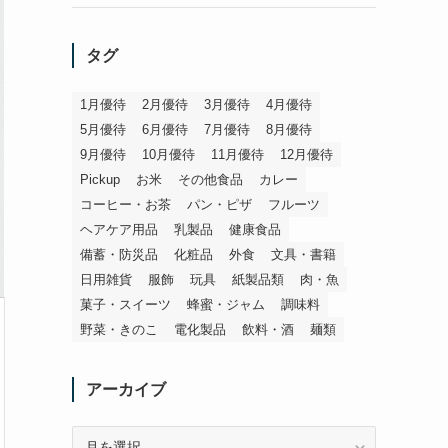
タグ
1月優待
2月優待
3月優待
4月優待
5月優待
6月優待
7月優待
8月優待
9月優待
10月優待
11月優待
12月優待
Pickup
お米
その他食品
カレー
コーヒー・お茶
パン・ピザ
フルーツ
ヘアケア用品
乳製品
健康食品
備蓄・防災品
化粧品
外食
文具・書籍
日用雑貨
服飾
玩具
紙製品類
肉・魚
菓子・スイーツ
蜂蜜・ジャム
調味料
野菜・きのこ
電化製品
飲料・酒
麺類
アーカイブ
ア