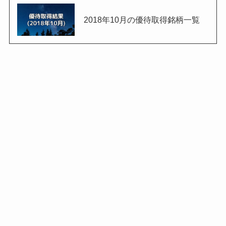
2018年10月の優待取得銘柄一覧