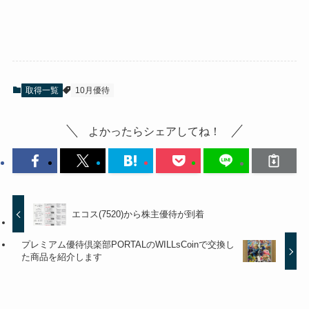
取得一覧
10月優待
よかったらシェアしてね！
エコス(7520)から株主優待が到着
プレミアム優待倶楽部PORTALのWILLsCoinで交換し
た商品を紹介します