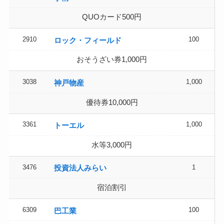
QUOカード500円
2910
100
ロック・フィールド
おそうざい券1,000円
3038
1,000
神戸物産
優待券10,000円
3361
1,000
トーエル
水等3,000円
3476
1
投資法人みらい
宿泊割引
6309
100
巴工業