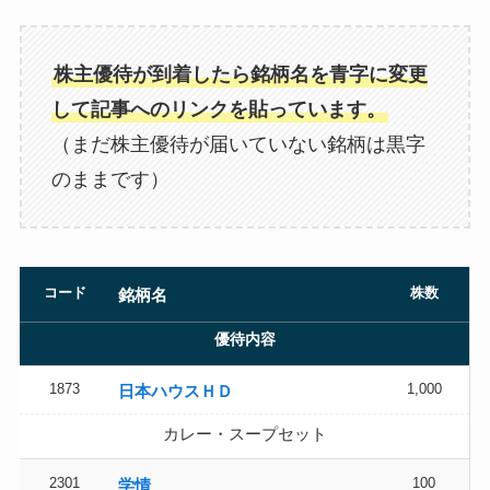
株主優待が到着したら銘柄名を青字に変更
して記事へのリンクを貼っています。
（まだ株主優待が届いていない銘柄は黒字
のままです）
コード
株数
銘柄名
優待内容
1873
1,000
日本ハウスＨＤ
カレー・スープセット
2301
100
学情