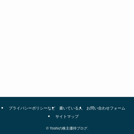
プライバシーポリシーなど
書いている人
お問い合わせフォーム
サイトマップ
©
Yoshiの株主優待ブログ.