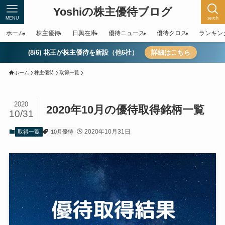
Yoshiの株主優待ブログ
MENU
serch
ホーム
株主優待
日興在庫
優待ニュース
優待クロス
ランキン
(8/6) 花王が株主優待を新設（他6社）
詳細はこちら
ホーム
株主優待
取得一覧
2020
2020年10月の優待取得銘柄一覧
10/31
2020年10月31日
取得一覧
10月優待