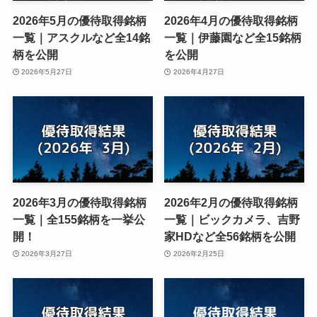
2026年5月の優待取得銘柄
2026年4月の優待取得銘柄
一覧｜アスクルなど全14銘
一覧｜伊藤園など全15銘柄
柄を公開
を公開
2026年5月27日
2026年4月27日
2026年3月の優待取得銘柄
2026年2月の優待取得銘柄
一覧｜全155銘柄を一挙公
一覧｜ビックカメラ、吉野
開！
家HDなど全56銘柄を公開
2026年3月27日
2026年2月25日