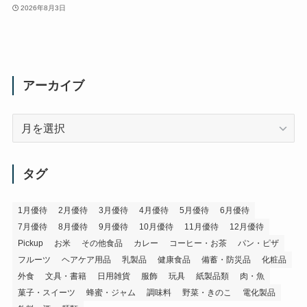
2026年8月3日
アーカイブ
ア
ー
カ
イ
タグ
ブ
1月優待
2月優待
3月優待
4月優待
5月優待
6月優待
7月優待
8月優待
9月優待
10月優待
11月優待
12月優待
Pickup
お米
その他食品
カレー
コーヒー・お茶
パン・ピザ
フルーツ
ヘアケア用品
乳製品
健康食品
備蓄・防災品
化粧品
外食
文具・書籍
日用雑貨
服飾
玩具
紙製品類
肉・魚
菓子・スイーツ
蜂蜜・ジャム
調味料
野菜・きのこ
電化製品