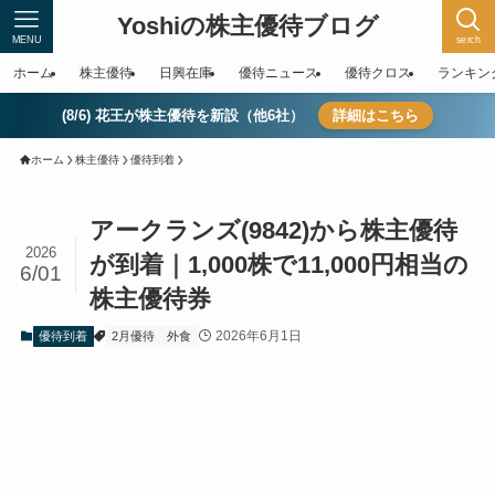
Yoshiの株主優待ブログ
MENU
serch
ホーム
株主優待
日興在庫
優待ニュース
優待クロス
ランキン
(8/6) 花王が株主優待を新設（他6社）
詳細はこちら
ホーム
株主優待
優待到着
アークランズ(9842)から株主優待
2026
が到着｜1,000株で11,000円相当の
6/01
株主優待券
2026年6月1日
優待到着
2月優待
外食