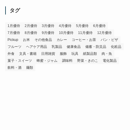
カ
イ
タグ
ブ
1月優待
2月優待
3月優待
4月優待
5月優待
6月優待
7月優待
8月優待
9月優待
10月優待
11月優待
12月優待
Pickup
お米
その他食品
カレー
コーヒー・お茶
パン・ピザ
フルーツ
ヘアケア用品
乳製品
健康食品
備蓄・防災品
化粧品
外食
文具・書籍
日用雑貨
服飾
玩具
紙製品類
肉・魚
菓子・スイーツ
蜂蜜・ジャム
調味料
野菜・きのこ
電化製品
飲料・酒
麺類