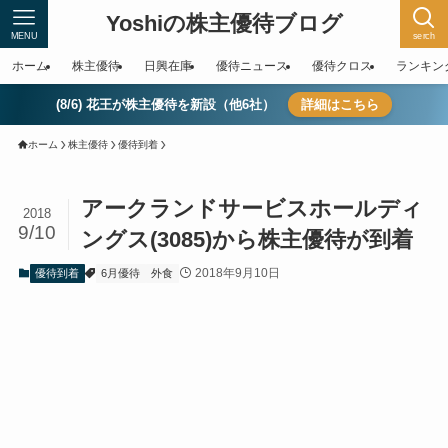
Yoshiの株主優待ブログ
MENU
serch
ホーム
株主優待
日興在庫
優待ニュース
優待クロス
ランキン
(8/6) 花王が株主優待を新設（他6社）
詳細はこちら
ホーム
株主優待
優待到着
アークランドサービスホールディ
2018
9/10
ングス(3085)から株主優待が到着
2018年9月10日
優待到着
6月優待
外食