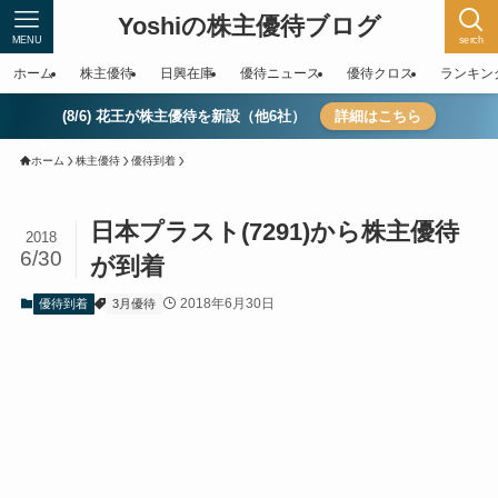
Yoshiの株主優待ブログ
MENU
serch
ホーム
株主優待
日興在庫
優待ニュース
優待クロス
ランキン
(8/6) 花王が株主優待を新設（他6社）
詳細はこちら
ホーム
株主優待
優待到着
日本プラスト(7291)から株主優待
2018
6/30
が到着
2018年6月30日
優待到着
3月優待