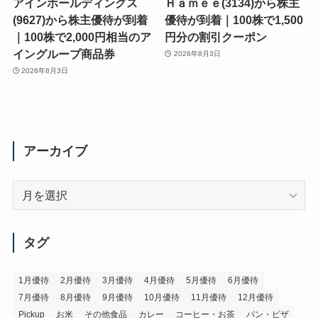
アインホールディングス
Ｈａｍｅｅ(3134)から株主
(9627)から株主優待が到着
優待が到着｜100株で1,500
｜100株で2,000円相当のア
円分の割引クーポン
イングループ商品券
2026年8月3日
2026年8月3日
アーカイブ
ア
ー
カ
イ
タグ
ブ
1月優待
2月優待
3月優待
4月優待
5月優待
6月優待
7月優待
8月優待
9月優待
10月優待
11月優待
12月優待
Pickup
お米
その他食品
カレー
コーヒー・お茶
パン・ピザ