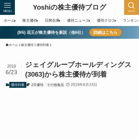
Yoshiの株主優待ブログ
MENU
serch
ホーム
株主優待
日興在庫
優待ニュース
優待クロス
ランキン
(8/6) 花王が株主優待を新設（他6社）
詳細はこちら
ホーム
株主優待
優待到着
ジェイグループホールディングス
2019
6/23
(3063)から株主優待が到着
2019年6月23日
優待到着
2月優待
その他食品