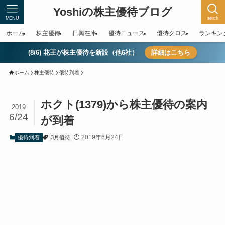
Yoshiの株主優待ブログ
MENU
serch
ホーム
株主優待
日興在庫
優待ニュース
優待クロス
ランキン
(8/6) 花王が株主優待を新設（他6社）
詳細はこちら
ホーム
株主優待
優待到着
ホクト(1379)から株主優待の案内
2019
6/24
が到着
2019年6月24日
優待到着
3月優待