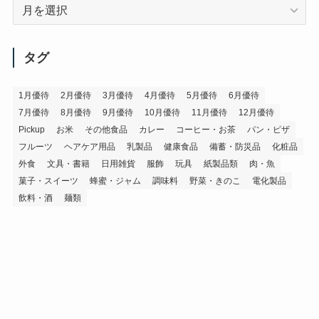
ア
ー
カ
イ
タグ
ブ
1月優待
2月優待
3月優待
4月優待
5月優待
6月優待
7月優待
8月優待
9月優待
10月優待
11月優待
12月優待
Pickup
お米
その他食品
カレー
コーヒー・お茶
パン・ピザ
フルーツ
ヘアケア用品
乳製品
健康食品
備蓄・防災品
化粧品
外食
文具・書籍
日用雑貨
服飾
玩具
紙製品類
肉・魚
菓子・スイーツ
蜂蜜・ジャム
調味料
野菜・きのこ
電化製品
飲料・酒
麺類