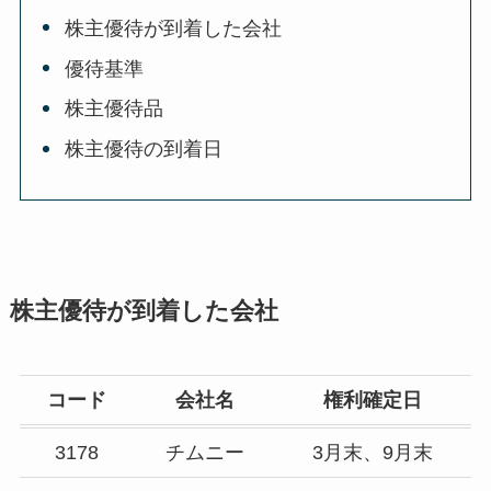
株主優待が到着した会社
優待基準
株主優待品
株主優待の到着日
株主優待が到着した会社
コード
会社名
権利確定日
3178
チムニー
3月末、9月末