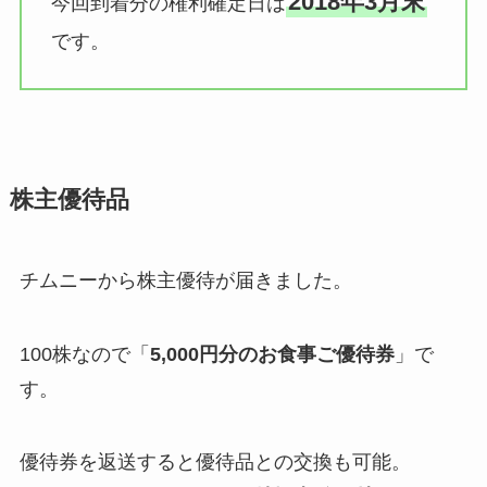
2018年3月末
今回到着分の権利確定日は
です。
株主優待品
チムニーから株主優待が届きました。
100株なので「
5,000円分のお食事ご優待券
」で
す。
優待券を返送すると優待品との交換も可能。