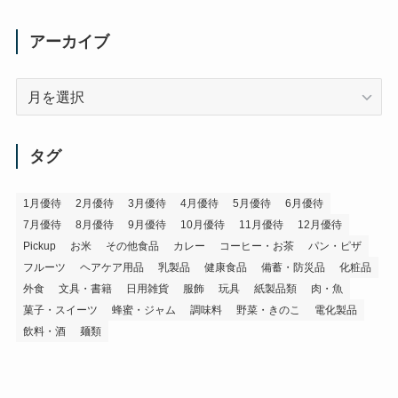
アーカイブ
ア
ー
カ
イ
タグ
ブ
1月優待
2月優待
3月優待
4月優待
5月優待
6月優待
7月優待
8月優待
9月優待
10月優待
11月優待
12月優待
Pickup
お米
その他食品
カレー
コーヒー・お茶
パン・ピザ
フルーツ
ヘアケア用品
乳製品
健康食品
備蓄・防災品
化粧品
外食
文具・書籍
日用雑貨
服飾
玩具
紙製品類
肉・魚
菓子・スイーツ
蜂蜜・ジャム
調味料
野菜・きのこ
電化製品
飲料・酒
麺類