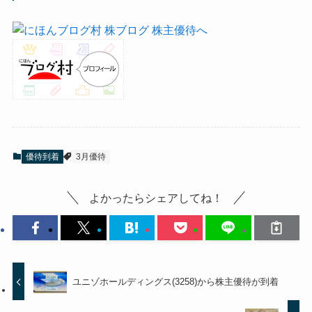
優待到着
3月優待
よかったらシェアしてね！
ユニゾホールディングス(3258)から株主優待が到着