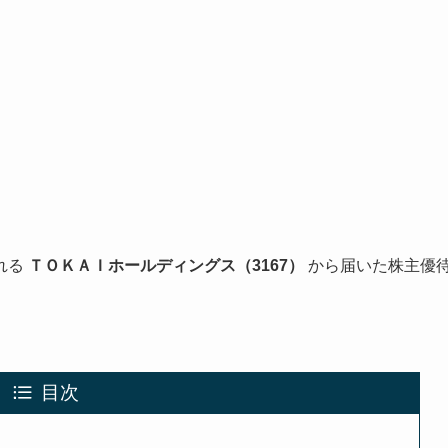
れる
ＴＯＫＡＩホールディングス（3167）
から届いた株主優
目次