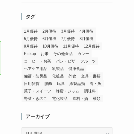
タグ
1月優待
2月優待
3月優待
4月優待
5月優待
6月優待
7月優待
8月優待
9月優待
10月優待
11月優待
12月優待
Pickup
お米
その他食品
カレー
コーヒー・お茶
パン・ピザ
フルーツ
ヘアケア用品
乳製品
健康食品
備蓄・防災品
化粧品
外食
文具・書籍
日用雑貨
服飾
玩具
紙製品類
肉・魚
菓子・スイーツ
蜂蜜・ジャム
調味料
野菜・きのこ
電化製品
飲料・酒
麺類
アーカイブ
ア