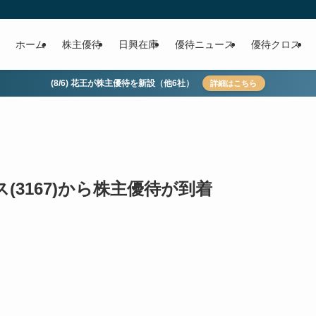
ホーム
株主優待
日興在庫
優待ニュース
優待クロス
(8/6) 花王が株主優待を新設（他6社）
詳細はこちら
3167)から株主優待が到着