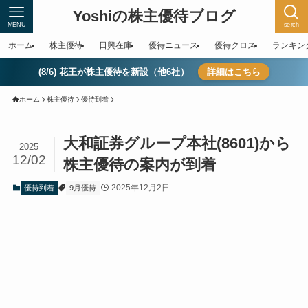
Yoshiの株主優待ブログ
MENU
serch
ホーム
株主優待
日興在庫
優待ニュース
優待クロス
ランキン
(8/6) 花王が株主優待を新設（他6社）
詳細はこちら
ホーム
株主優待
優待到着
大和証券グループ本社(8601)から
2025
12/02
株主優待の案内が到着
2025年12月2日
優待到着
9月優待