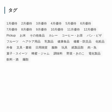
カ
イ
タグ
ブ
1月優待
2月優待
3月優待
4月優待
5月優待
6月優待
7月優待
8月優待
9月優待
10月優待
11月優待
12月優待
Pickup
お米
その他食品
カレー
コーヒー・お茶
パン・ピザ
フルーツ
ヘアケア用品
乳製品
健康食品
備蓄・防災品
化粧品
外食
文具・書籍
日用雑貨
服飾
玩具
紙製品類
肉・魚
菓子・スイーツ
蜂蜜・ジャム
調味料
野菜・きのこ
電化製品
飲料・酒
麺類