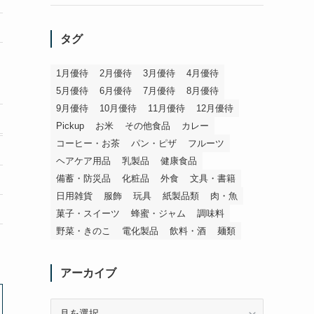
タグ
1月優待
2月優待
3月優待
4月優待
5月優待
6月優待
7月優待
8月優待
9月優待
10月優待
11月優待
12月優待
Pickup
お米
その他食品
カレー
コーヒー・お茶
パン・ピザ
フルーツ
ヘアケア用品
乳製品
健康食品
備蓄・防災品
化粧品
外食
文具・書籍
日用雑貨
服飾
玩具
紙製品類
肉・魚
菓子・スイーツ
蜂蜜・ジャム
調味料
野菜・きのこ
電化製品
飲料・酒
麺類
アーカイブ
ア