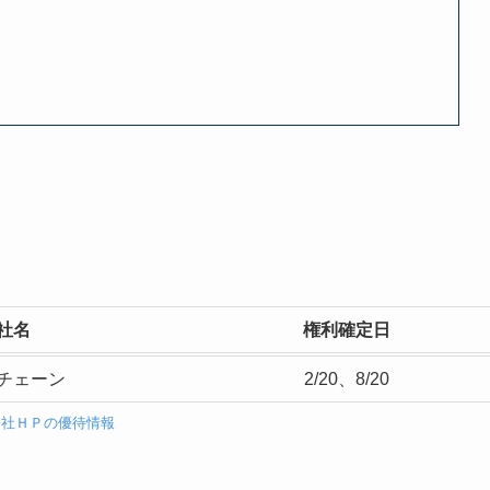
社名
権利確定日
チェーン
2/20、8/20
会社ＨＰの優待情報