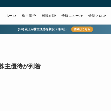
ホーム
株主優待
日興在庫
優待ニュース
優待クロス
(8/6) 花王が株主優待を新設（他6社）
詳細はこちら
ら株主優待が到着