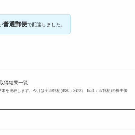
普通郵便
が
で配達しました。
待取得結果一覧
果を発表します。今月は全39銘柄(8/20：2銘柄、8/31：37銘柄)の株主優