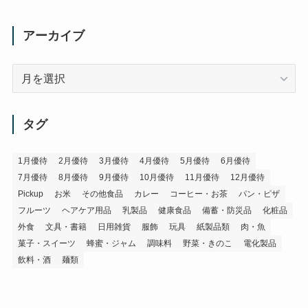
アーカイブ
ア
ー
カ
イ
タグ
ブ
1月優待
2月優待
3月優待
4月優待
5月優待
6月優待
7月優待
8月優待
9月優待
10月優待
11月優待
12月優待
Pickup
お米
その他食品
カレー
コーヒー・お茶
パン・ピザ
フルーツ
ヘアケア用品
乳製品
健康食品
備蓄・防災品
化粧品
外食
文具・書籍
日用雑貨
服飾
玩具
紙製品類
肉・魚
菓子・スイーツ
蜂蜜・ジャム
調味料
野菜・きのこ
電化製品
飲料・酒
麺類