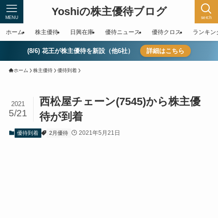
Yoshiの株主優待ブログ
MENU
serch
ホーム
株主優待
日興在庫
優待ニュース
優待クロス
ランキン
(8/6) 花王が株主優待を新設（他6社）
詳細はこちら
ホーム
株主優待
優待到着
西松屋チェーン(7545)から株主優
2021
5/21
待が到着
2021年5月21日
優待到着
2月優待