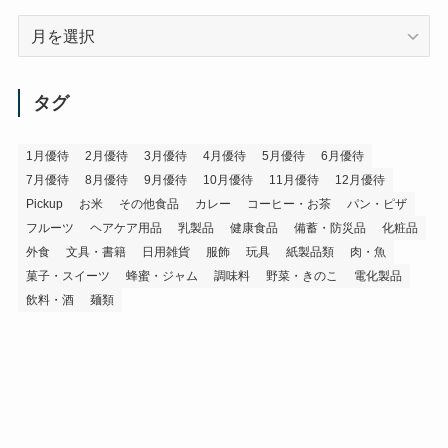
ア
ー
カ
イ
タグ
ブ
1月優待
2月優待
3月優待
4月優待
5月優待
6月優待
7月優待
8月優待
9月優待
10月優待
11月優待
12月優待
Pickup
お米
その他食品
カレー
コーヒー・お茶
パン・ピザ
フルーツ
ヘアケア用品
乳製品
健康食品
備蓄・防災品
化粧品
外食
文具・書籍
日用雑貨
服飾
玩具
紙製品類
肉・魚
菓子・スイーツ
蜂蜜・ジャム
調味料
野菜・きのこ
電化製品
飲料・酒
麺類