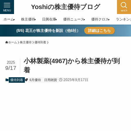
Yoshiの株主優待ブログ
MENU
serch
ホーム
株主優待
日興在庫
優待ニュース
優待クロス
ランキン
(8/6) 花王が株主優待を新設（他6社）
詳細はこちら
ホーム
株主優待
優待到着
小林製薬(4967)から株主優待が到
2025
9/17
着
2025年9月17日
優待到着
6月優待
日用雑貨