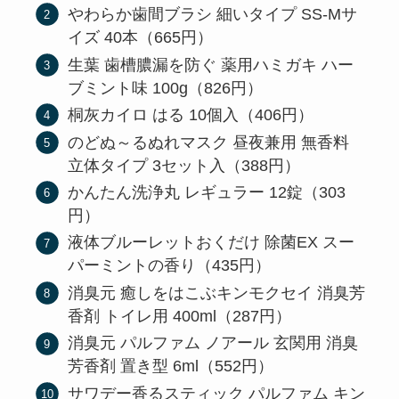
やわらか歯間ブラシ 細いタイプ SS-Mサ
イズ 40本（665円）
生葉 歯槽膿漏を防ぐ 薬用ハミガキ ハー
ブミント味 100g（826円）
桐灰カイロ はる 10個入（406円）
のどぬ～るぬれマスク 昼夜兼用 無香料
立体タイプ 3セット入（388円）
かんたん洗浄丸 レギュラー 12錠（303
円）
液体ブルーレットおくだけ 除菌EX スー
パーミントの香り（435円）
消臭元 癒しをはこぶキンモクセイ 消臭芳
香剤 トイレ用 400ml（287円）
消臭元 パルファム ノアール 玄関用 消臭
芳香剤 置き型 6ml（552円）
サワデー香るスティック パルファム キン