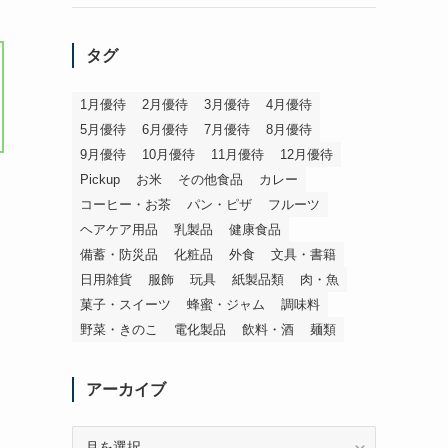
タグ
1月優待
2月優待
3月優待
4月優待
5月優待
6月優待
7月優待
8月優待
9月優待
10月優待
11月優待
12月優待
Pickup
お米
その他食品
カレー
コーヒー・お茶
パン・ピザ
フルーツ
ヘアケア用品
乳製品
健康食品
備蓄・防災品
化粧品
外食
文具・書籍
日用雑貨
服飾
玩具
紙製品類
肉・魚
菓子・スイーツ
蜂蜜・ジャム
調味料
野菜・きのこ
電化製品
飲料・酒
麺類
アーカイブ
ア