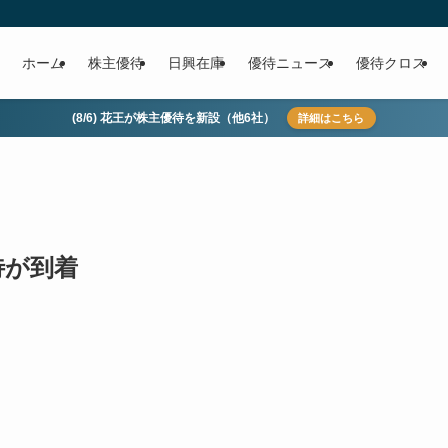
ホーム
株主優待
日興在庫
優待ニュース
優待クロス
(8/6) 花王が株主優待を新設（他6社）
詳細はこちら
待が到着