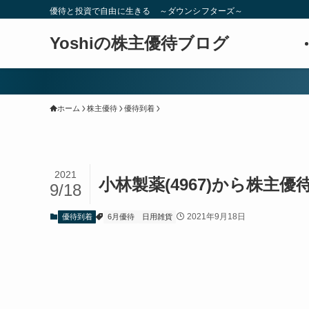
優待と投資で自由に生きる ～ダウンシフターズ～
Yoshiの株主優待ブログ
ホーム
株主優待
優待到着
2021
小林製薬(4967)から株主優
9/18
2021年9月18日
優待到着
6月優待
日用雑貨