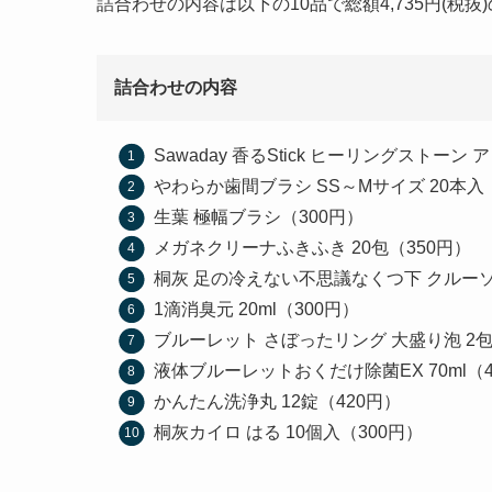
詰合わせの内容は以下の10品で総額4,735円(税抜
詰合わせの内容
Sawaday 香るStick ヒーリングストー
やわらか歯間ブラシ SS～Mサイズ 20本入
生葉 極幅ブラシ（300円）
メガネクリーナふきふき 20包（350円）
桐灰 足の冷えない不思議なくつ下 クルーソッ
1滴消臭元 20ml（300円）
ブルーレット さぼったリング 大盛り泡 2包
液体ブルーレットおくだけ除菌EX 70ml（4
かんたん洗浄丸 12錠（420円）
桐灰カイロ はる 10個入（300円）