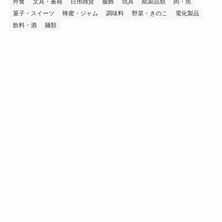
外食
文具・書籍
日用雑貨
服飾
玩具
紙製品類
肉・魚
菓子・スイーツ
蜂蜜・ジャム
調味料
野菜・きのこ
電化製品
飲料・酒
麺類