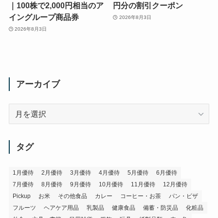
｜100株で2,000円相当のア
円分の割引クーポン
イングループ商品券
2026年8月3日
2026年8月3日
アーカイブ
ア
ー
カ
イ
タグ
ブ
1月優待
2月優待
3月優待
4月優待
5月優待
6月優待
7月優待
8月優待
9月優待
10月優待
11月優待
12月優待
Pickup
お米
その他食品
カレー
コーヒー・お茶
パン・ピザ
フルーツ
ヘアケア用品
乳製品
健康食品
備蓄・防災品
化粧品