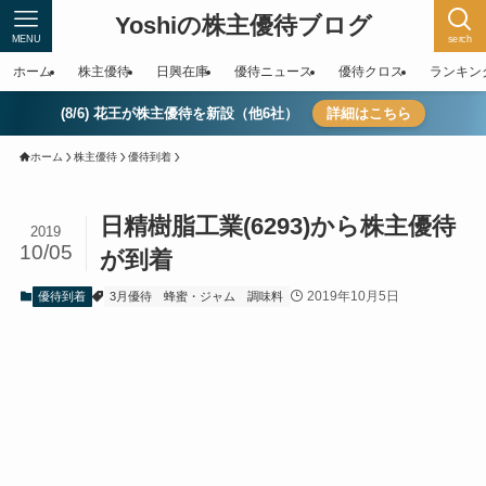
Yoshiの株主優待ブログ
MENU
serch
ホーム
株主優待
日興在庫
優待ニュース
優待クロス
ランキン
(8/6) 花王が株主優待を新設（他6社）
詳細はこちら
ホーム
株主優待
優待到着
日精樹脂工業(6293)から株主優待
2019
10/05
が到着
2019年10月5日
優待到着
3月優待
蜂蜜・ジャム
調味料