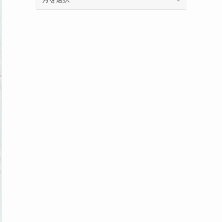
ー
カ
イ
ブ