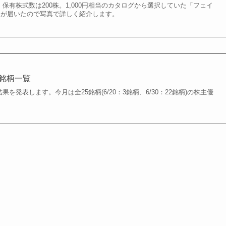
末。保有株式数は200株。1,000円相当のカタログから選択していた「フェイ
3個」が届いたので写真で詳しく紹介します。
得銘柄一覧
果を発表します。今月は全25銘柄(6/20：3銘柄、6/30：22銘柄)の株主優