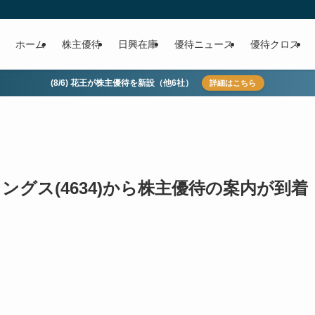
ホーム
株主優待
日興在庫
優待ニュース
優待クロス
(8/6) 花王が株主優待を新設（他6社）
詳細はこちら
グス(4634)から株主優待の案内が到着