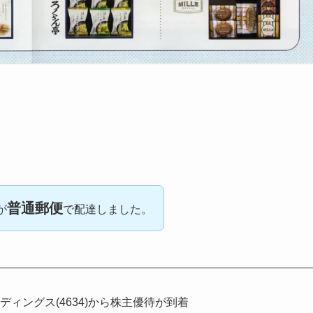
普通郵便
が
で配達しました。
ィングス(4634)から株主優待が到着