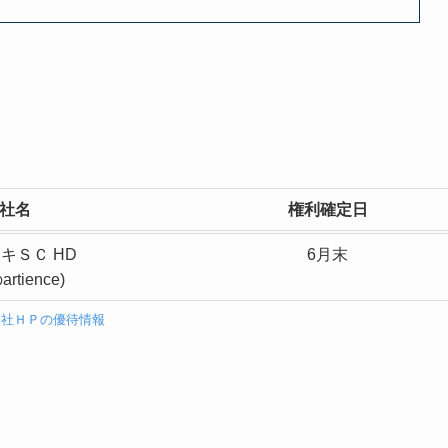
社名
権利確定日
キＳＣ HD
6月末
rtience)
会社ＨＰの優待情報