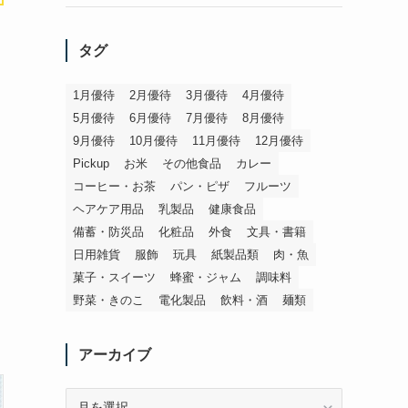
タグ
1月優待
2月優待
3月優待
4月優待
5月優待
6月優待
7月優待
8月優待
9月優待
10月優待
11月優待
12月優待
Pickup
お米
その他食品
カレー
コーヒー・お茶
パン・ピザ
フルーツ
ヘアケア用品
乳製品
健康食品
備蓄・防災品
化粧品
外食
文具・書籍
日用雑貨
服飾
玩具
紙製品類
肉・魚
菓子・スイーツ
蜂蜜・ジャム
調味料
野菜・きのこ
電化製品
飲料・酒
麺類
アーカイブ
ア