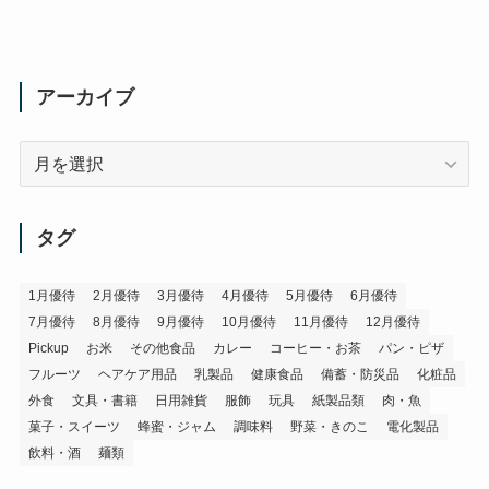
アーカイブ
ア
ー
カ
イ
タグ
ブ
1月優待
2月優待
3月優待
4月優待
5月優待
6月優待
7月優待
8月優待
9月優待
10月優待
11月優待
12月優待
Pickup
お米
その他食品
カレー
コーヒー・お茶
パン・ピザ
フルーツ
ヘアケア用品
乳製品
健康食品
備蓄・防災品
化粧品
外食
文具・書籍
日用雑貨
服飾
玩具
紙製品類
肉・魚
菓子・スイーツ
蜂蜜・ジャム
調味料
野菜・きのこ
電化製品
飲料・酒
麺類