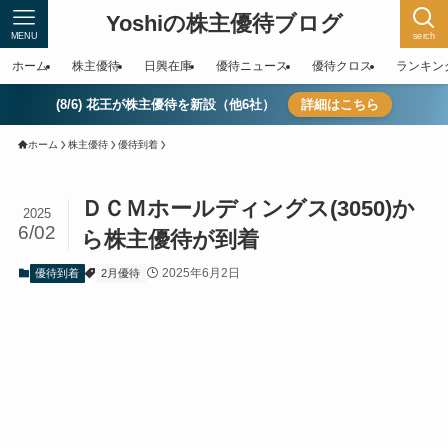
Yoshiの株主優待ブログ
MENU
serch
ホーム
株主優待
日興在庫
優待ニュース
優待クロス
ランキン
(8/6) 花王が株主優待を新設（他6社）
詳細はこちら
ホーム
株主優待
優待到着
ＤＣＭホールディングス(3050)か
2025
6/02
ら株主優待が到着
2025年6月2日
優待到着
2月優待